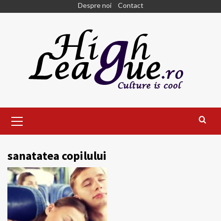
Skip
Despre noi
Contact
to
content
Primary
Menu
sanatatea copilului