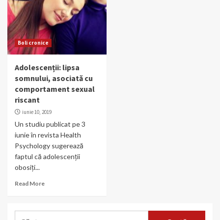
Boli cronice
Adolescenții: lipsa
somnului, asociată cu
comportament sexual
riscant
iunie 10, 2019
Un studiu publicat pe 3
iunie în revista Health
Psychology sugerează
faptul că adolescenții
obosiți...
Read More
Caută