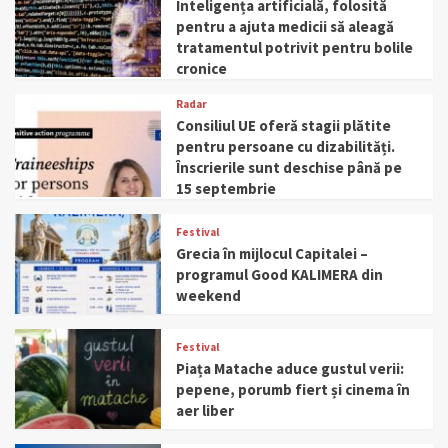
Inteligența artificială, folosită
pentru a ajuta medicii să aleagă
tratamentul potrivit pentru bolile
cronice
Radar
Consiliul UE oferă stagii plătite
pentru persoane cu dizabilități.
Înscrierile sunt deschise până pe
15 septembrie
Festival
Grecia în mijlocul Capitalei –
programul Good KALIMERA din
weekend
Festival
Piața Matache aduce gustul verii:
pepene, porumb fiert și cinema în
aer liber