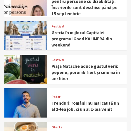
pentru persoane cu dizabilități.
Înscrierile sunt deschise până pe
15 septembrie
Festival
Grecia în mijlocul Capitalei –
programul Good KALIMERA din
weekend
Festival
Piața Matache aduce gustul verii:
pepene, porumb fiert și cinema în
aer liber
Radar
Trenduri: românii nu mai caută un
al 2-lea job, ci un al 2-lea venit
Oferte