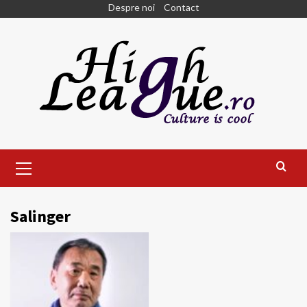
Skip
Despre noi
Contact
to
content
Primary
Menu
Salinger