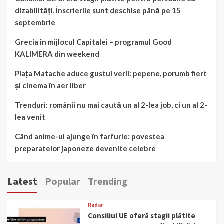
dizabilități. Înscrierile sunt deschise până pe 15
septembrie
Grecia în mijlocul Capitalei – programul Good
KALIMERA din weekend
Piața Matache aduce gustul verii: pepene, porumb fiert
și cinema în aer liber
Trenduri: românii nu mai caută un al 2-lea job, ci un al 2-
lea venit
Când anime-ul ajunge în farfurie: povestea
preparatelor japoneze devenite celebre
Latest
Popular
Trending
Radar
Consiliul UE oferă stagii plătite