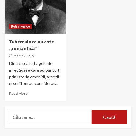
Boli cronice
Tuberculoza nu este
„romantică”
martie 24, 2022
Dintre toate flagelurile
infecțioase care au bântuit
prin istoria omenirii, artiștii
și scriitorii au considerat...
Read More
Caută
după: