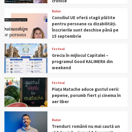
cronice
Radar
Consiliul UE oferă stagii plătite
pentru persoane cu dizabilități.
Înscrierile sunt deschise până pe
15 septembrie
Festival
Grecia în mijlocul Capitalei –
programul Good KALIMERA din
weekend
Festival
Piața Matache aduce gustul verii:
pepene, porumb fiert și cinema în
aer liber
Radar
Trenduri: românii nu mai caută un