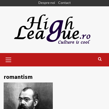
Skip
Despre noi
Contact
to
content
Primary
Menu
romantism