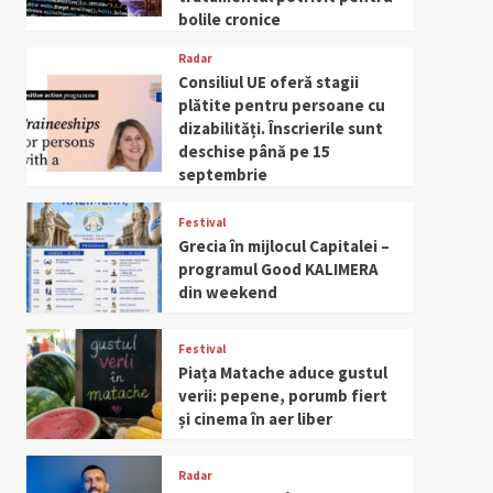
bolile cronice
Radar
Consiliul UE oferă stagii
plătite pentru persoane cu
dizabilități. Înscrierile sunt
deschise până pe 15
septembrie
Festival
Grecia în mijlocul Capitalei –
programul Good KALIMERA
din weekend
Festival
Piața Matache aduce gustul
verii: pepene, porumb fiert
și cinema în aer liber
Radar