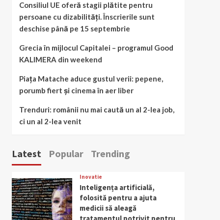
Consiliul UE oferă stagii plătite pentru
persoane cu dizabilități. Înscrierile sunt
deschise până pe 15 septembrie
Grecia în mijlocul Capitalei – programul Good
KALIMERA din weekend
Piața Matache aduce gustul verii: pepene,
porumb fiert și cinema în aer liber
Trenduri: românii nu mai caută un al 2-lea job,
ci un al 2-lea venit
Latest
Popular
Trending
Inovatie
Inteligența artificială,
folosită pentru a ajuta
medicii să aleagă
tratamentul potrivit pentru