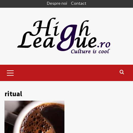
Skip
Despre noi
Contact
to
content
Primary
Menu
ritual