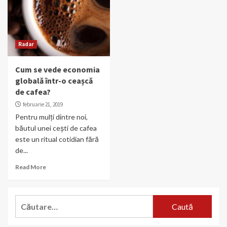
Radar
Cum se vede economia
globală într-o ceașcă
de cafea?
februarie 21, 2019
Pentru mulți dintre noi,
băutul unei cești de cafea
este un ritual cotidian fără
de...
Read More
Caută
după: