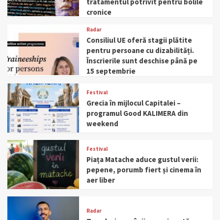
tratamentul potrivit pentru bolile
cronice
Radar
Consiliul UE oferă stagii plătite
pentru persoane cu dizabilități.
Înscrierile sunt deschise până pe
15 septembrie
Festival
Grecia în mijlocul Capitalei –
programul Good KALIMERA din
weekend
Festival
Piața Matache aduce gustul verii:
pepene, porumb fiert și cinema în
aer liber
Radar