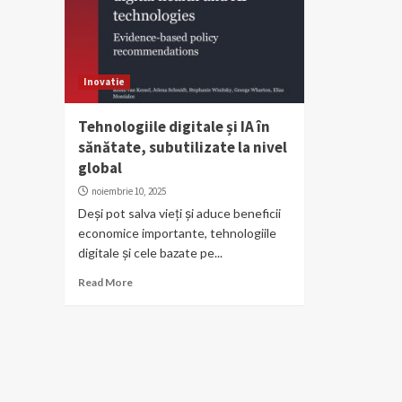
Inovatie
Tehnologiile digitale și IA în
sănătate, subutilizate la nivel
global
noiembrie 10, 2025
Deși pot salva vieți și aduce beneficii
economice importante, tehnologiile
digitale și cele bazate pe...
Read More