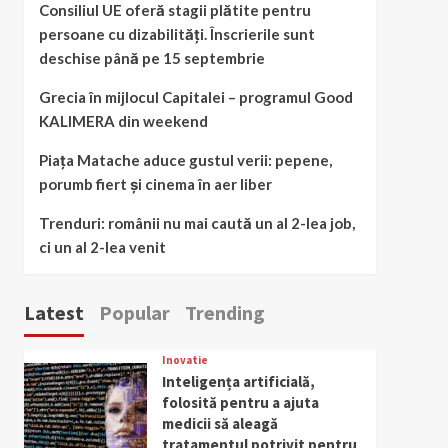
Consiliul UE oferă stagii plătite pentru
persoane cu dizabilități. Înscrierile sunt
deschise până pe 15 septembrie
Grecia în mijlocul Capitalei – programul Good
KALIMERA din weekend
Piața Matache aduce gustul verii: pepene,
porumb fiert și cinema în aer liber
Trenduri: românii nu mai caută un al 2-lea job,
ci un al 2-lea venit
Latest
Popular
Trending
Inovatie
Inteligența artificială,
folosită pentru a ajuta
medicii să aleagă
tratamentul potrivit pentru