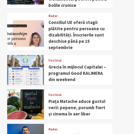
bolile cronice
Radar
Consiliul UE oferă stagii
plătite pentru persoane cu
dizabilități. Înscrierile sunt
deschise până pe 15
septembrie
Festival
Grecia în mijlocul Capitalei –
programul Good KALIMERA
din weekend
Festival
Piața Matache aduce gustul
verii: pepene, porumb fiert
și cinema în aer liber
Radar