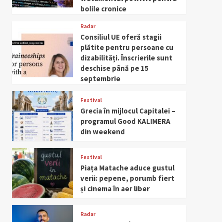
bolile cronice
Radar
Consiliul UE oferă stagii
plătite pentru persoane cu
dizabilități. Înscrierile sunt
deschise până pe 15
septembrie
Festival
Grecia în mijlocul Capitalei –
programul Good KALIMERA
din weekend
Festival
Piața Matache aduce gustul
verii: pepene, porumb fiert
și cinema în aer liber
Radar