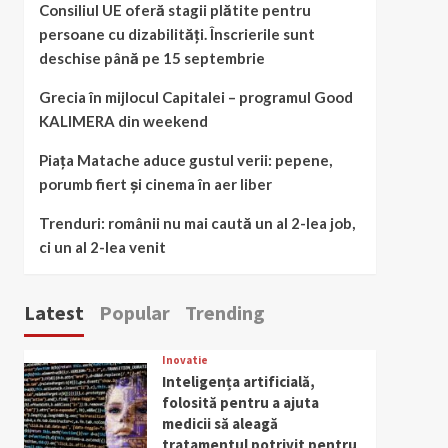
Consiliul UE oferă stagii plătite pentru
persoane cu dizabilități. Înscrierile sunt
deschise până pe 15 septembrie
Grecia în mijlocul Capitalei – programul Good
KALIMERA din weekend
Piața Matache aduce gustul verii: pepene,
porumb fiert și cinema în aer liber
Trenduri: românii nu mai caută un al 2-lea job,
ci un al 2-lea venit
Latest
Popular
Trending
Inovatie
Inteligența artificială,
folosită pentru a ajuta
medicii să aleagă
tratamentul potrivit pentru