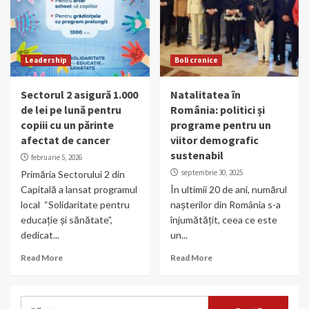
Leadership
Boli cronice
Sectorul 2 asigură 1.000
Natalitatea în
de lei pe lună pentru
România: politici și
copiii cu un părinte
programe pentru un
afectat de cancer
viitor demografic
sustenabil
februarie 5, 2026
septembrie 30, 2025
Primăria Sectorului 2 din
Capitală a lansat programul
În ultimii 20 de ani, numărul
local “Solidaritate pentru
nașterilor din România s-a
educație și sănătate”,
înjumătățit, ceea ce este
dedicat...
un...
Read More
Read More
Caută