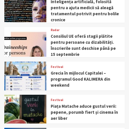
Inteligența artificială, folosită
pentru a ajuta medicii să aleagă
tratamentul potrivit pentru bolile
cronice
Radar
Consiliul UE oferă stagii plătite
pentru persoane cu dizabilități.
Înscrierile sunt deschise până pe
15 septembrie
Festival
Grecia în mijlocul Capitalei –
programul Good KALIMERA din
weekend
Festival
Piața Matache aduce gustul verii:
pepene, porumb fiert și cinema în
aer liber