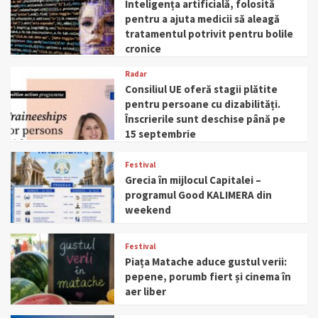
Inteligența artificială, folosită
pentru a ajuta medicii să aleagă
tratamentul potrivit pentru bolile
cronice
Radar
Consiliul UE oferă stagii plătite
pentru persoane cu dizabilități.
Înscrierile sunt deschise până pe
15 septembrie
Festival
Grecia în mijlocul Capitalei –
programul Good KALIMERA din
weekend
Festival
Piața Matache aduce gustul verii:
pepene, porumb fiert și cinema în
aer liber