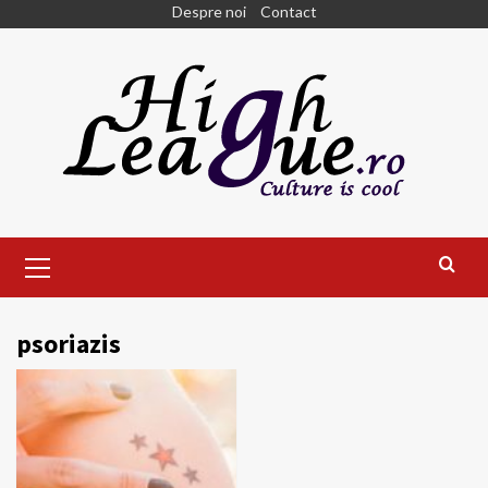
Skip
Despre noi
Contact
to
content
Primary
Menu
psoriazis