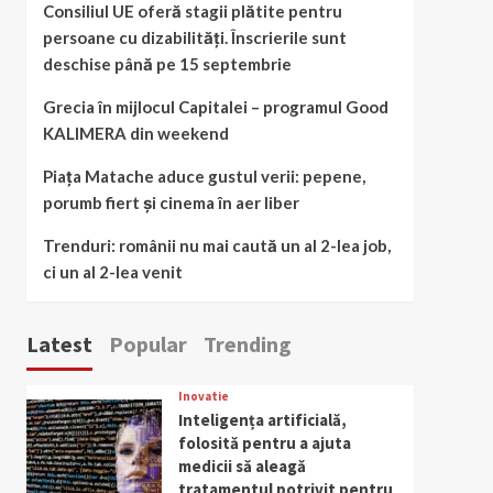
Consiliul UE oferă stagii plătite pentru
persoane cu dizabilități. Înscrierile sunt
deschise până pe 15 septembrie
Grecia în mijlocul Capitalei – programul Good
KALIMERA din weekend
Piața Matache aduce gustul verii: pepene,
porumb fiert și cinema în aer liber
Trenduri: românii nu mai caută un al 2-lea job,
ci un al 2-lea venit
Latest
Popular
Trending
Inovatie
Inteligența artificială,
folosită pentru a ajuta
medicii să aleagă
tratamentul potrivit pentru