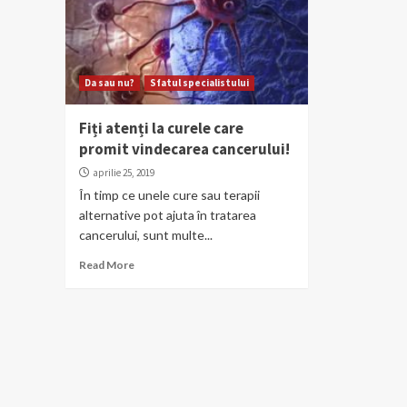
Da sau nu?
Sfatul specialistului
Fiți atenți la curele care
promit vindecarea cancerului!
aprilie 25, 2019
În timp ce unele cure sau terapii
alternative pot ajuta în tratarea
cancerului, sunt multe...
Read More