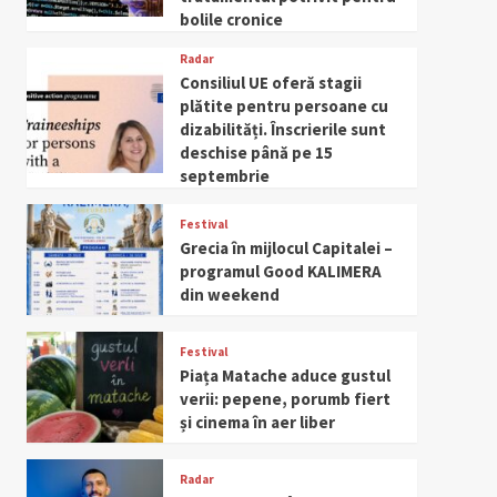
bolile cronice
Radar
Consiliul UE oferă stagii
plătite pentru persoane cu
dizabilități. Înscrierile sunt
deschise până pe 15
septembrie
Festival
Grecia în mijlocul Capitalei –
programul Good KALIMERA
din weekend
Festival
Piața Matache aduce gustul
verii: pepene, porumb fiert
și cinema în aer liber
Radar