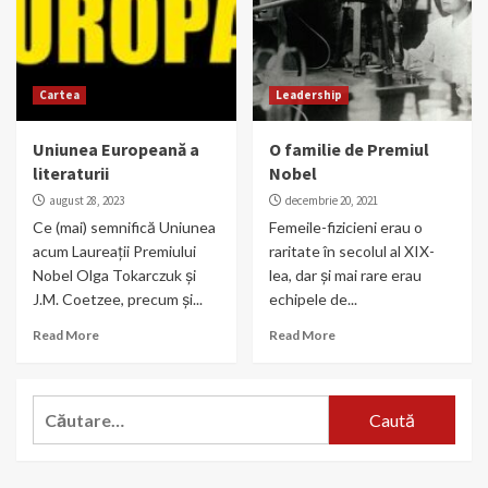
Cartea
Leadership
Uniunea Europeană a
O familie de Premiul
literaturii
Nobel
august 28, 2023
decembrie 20, 2021
Ce (mai) semnifică Uniunea
Femeile-fizicieni erau o
acum Laureații Premiului
raritate în secolul al XIX-
Nobel Olga Tokarczuk și
lea, dar și mai rare erau
J.M. Coetzee, precum și...
echipele de...
Read More
Read More
Caută
după: