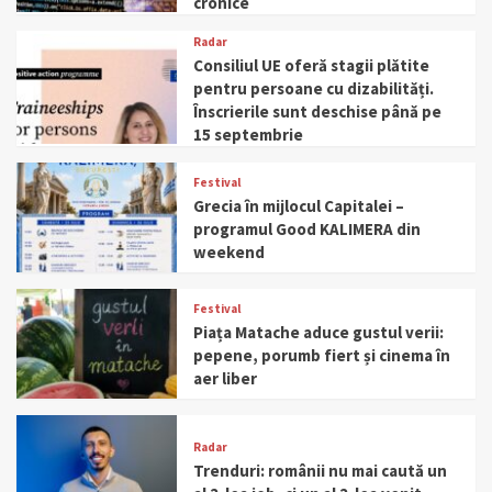
cronice
Radar
Consiliul UE oferă stagii plătite
pentru persoane cu dizabilități.
Înscrierile sunt deschise până pe
15 septembrie
Festival
Grecia în mijlocul Capitalei –
programul Good KALIMERA din
weekend
Festival
Piața Matache aduce gustul verii:
pepene, porumb fiert și cinema în
aer liber
Radar
Trenduri: românii nu mai caută un