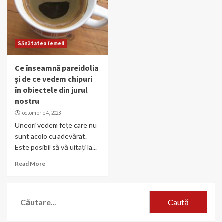
Sănătatea femeii
Ce înseamnă pareidolia
şi de ce vedem chipuri
în obiectele din jurul
nostru
octombrie 4, 2023
Uneori vedem fețe care nu
sunt acolo cu adevărat.
Este posibil să vă uitați la...
Read More
Caută
după: