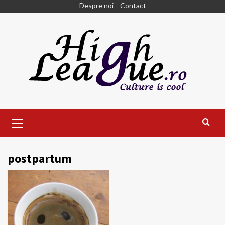
Skip
Despre noi
Contact
to
content
Primary
Menu
postpartum