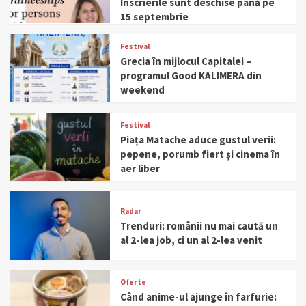
Înscrierile sunt deschise până pe
15 septembrie
Festival
Grecia în mijlocul Capitalei –
programul Good KALIMERA din
weekend
Festival
Piața Matache aduce gustul verii:
pepene, porumb fiert și cinema în
aer liber
Radar
Trenduri: românii nu mai caută un
al 2-lea job, ci un al 2-lea venit
Oferte
Când anime-ul ajunge în farfurie: