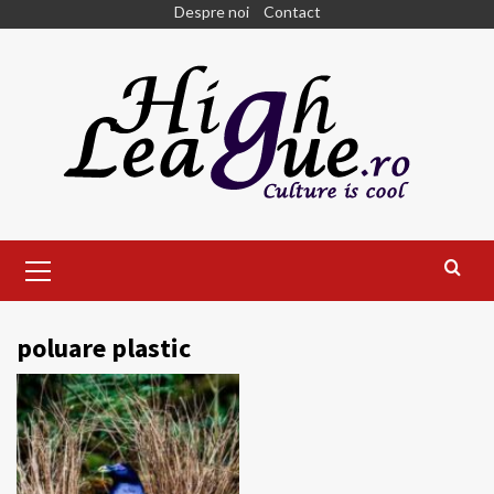
Skip
Despre noi
Contact
to
content
Primary
Menu
poluare plastic