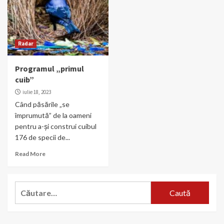
Radar
Programul „primul
cuib”
iulie 18, 2023
Când păsările „se
împrumută” de la oameni
pentru a-și construi cuibul
176 de specii de...
Read More
Caută
după: