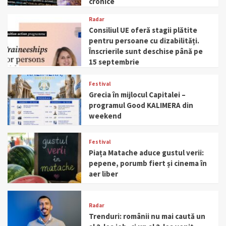
cronice
Radar
Consiliul UE oferă stagii plătite
pentru persoane cu dizabilități.
Înscrierile sunt deschise până pe
15 septembrie
Festival
Grecia în mijlocul Capitalei –
programul Good KALIMERA din
weekend
Festival
Piața Matache aduce gustul verii:
pepene, porumb fiert și cinema în
aer liber
Radar
Trenduri: românii nu mai caută un