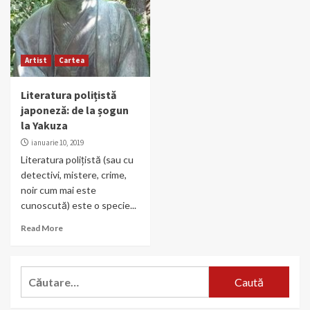
Artist
Cartea
Literatura polițistă
japoneză: de la șogun
la Yakuza
ianuarie 10, 2019
Literatura polițistă (sau cu
detectivi, mistere, crime,
noir cum mai este
cunoscută) este o specie...
Read More
Caută
după: