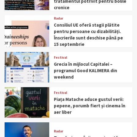
tratamentul potrivit pentru bolile
cronice
Radar
Consiliul UE oferă stagii plătite
pentru persoane cu dizabilități.
Înscrierile sunt deschise până pe
15 septembrie
Festival
Grecia în mijlocul Capitalei –
programul Good KALIMERA din
weekend
Festival
Piața Matache aduce gustul verii:
pepene, porumb fiert și cinema în
aer liber
Radar