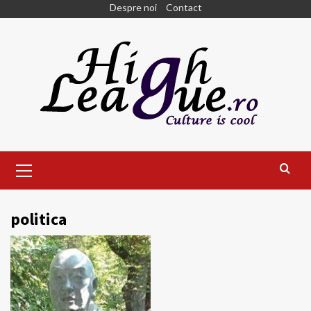
Skip
Despre noi
Contact
to
content
Primary
Menu
politica