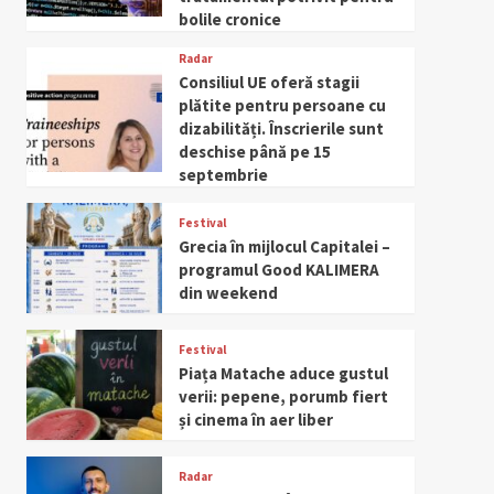
bolile cronice
Radar
Consiliul UE oferă stagii
plătite pentru persoane cu
dizabilități. Înscrierile sunt
deschise până pe 15
septembrie
Festival
Grecia în mijlocul Capitalei –
programul Good KALIMERA
din weekend
Festival
Piața Matache aduce gustul
verii: pepene, porumb fiert
și cinema în aer liber
Radar