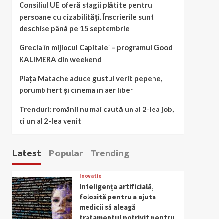
Consiliul UE oferă stagii plătite pentru
persoane cu dizabilități. Înscrierile sunt
deschise până pe 15 septembrie
Grecia în mijlocul Capitalei – programul Good
KALIMERA din weekend
Piața Matache aduce gustul verii: pepene,
porumb fiert și cinema în aer liber
Trenduri: românii nu mai caută un al 2-lea job,
ci un al 2-lea venit
Latest
Popular
Trending
Inovatie
Inteligența artificială,
folosită pentru a ajuta
medicii să aleagă
tratamentul potrivit pentru