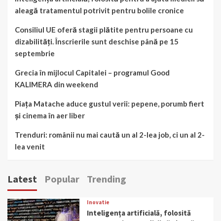
aleagă tratamentul potrivit pentru bolile cronice
Consiliul UE oferă stagii plătite pentru persoane cu
dizabilități. Înscrierile sunt deschise până pe 15
septembrie
Grecia în mijlocul Capitalei – programul Good
KALIMERA din weekend
Piața Matache aduce gustul verii: pepene, porumb fiert
și cinema în aer liber
Trenduri: românii nu mai caută un al 2-lea job, ci un al 2-
lea venit
Latest
Popular
Trending
Inovatie
Inteligența artificială, folosită