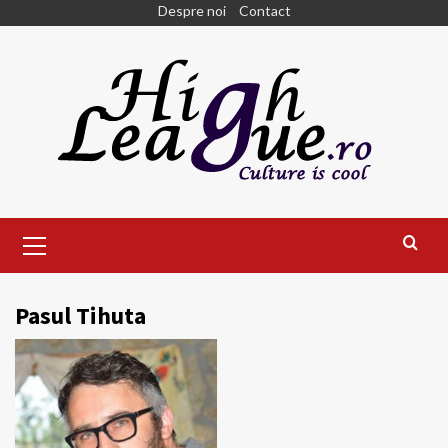
Skip
Despre noi
Contact
to
content
Primary
Menu
Pasul Tihuta