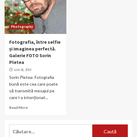
Photography
Fotografia, între selfie
și imaginea perfectă.
Galerie FOTO Sorin
Pletea
iulie 26, 2019
Sorin Pletea: Fotografia
bună este cea care poate
să transmită mesajul pe
care l-a intenționat...
Read More
Caută
după: