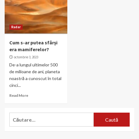
Radar
Cum s-ar putea sfârși
era mamiferelor?
octombrie 3, 2023
De-a lungul ultimelor 500
de milioane de ani, planeta
noastră a cunoscut în total
cinci...
Read More
Caută
după: