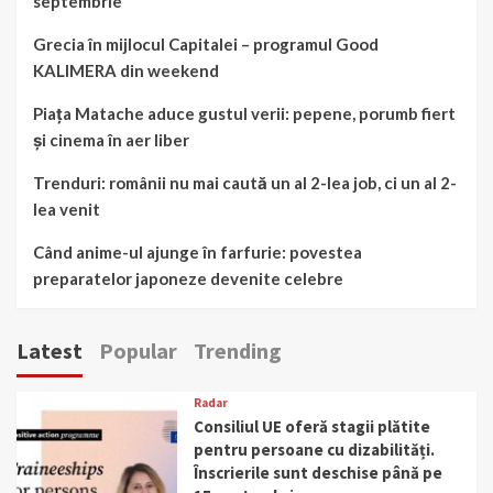
septembrie
Grecia în mijlocul Capitalei – programul Good
KALIMERA din weekend
Piața Matache aduce gustul verii: pepene, porumb fiert
și cinema în aer liber
Trenduri: românii nu mai caută un al 2-lea job, ci un al 2-
lea venit
Când anime-ul ajunge în farfurie: povestea
preparatelor japoneze devenite celebre
Latest
Popular
Trending
Radar
Consiliul UE oferă stagii plătite
pentru persoane cu dizabilități.
Înscrierile sunt deschise până pe