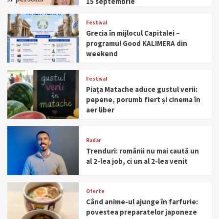
15 septembrie
Festival
Grecia în mijlocul Capitalei –
programul Good KALIMERA din
weekend
Festival
Piața Matache aduce gustul verii:
pepene, porumb fiert și cinema în
aer liber
Radar
Trenduri: românii nu mai caută un
al 2-lea job, ci un al 2-lea venit
Oferte
Când anime-ul ajunge în farfurie:
povestea preparatelor japoneze