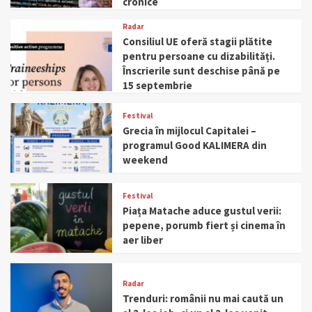
cronice
Radar
Consiliul UE oferă stagii plătite
pentru persoane cu dizabilități.
Înscrierile sunt deschise până pe
15 septembrie
Festival
Grecia în mijlocul Capitalei –
programul Good KALIMERA din
weekend
Festival
Piața Matache aduce gustul verii:
pepene, porumb fiert și cinema în
aer liber
Radar
Trenduri: românii nu mai caută un