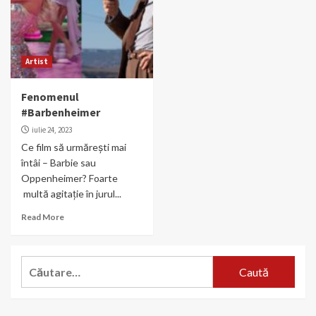
Artist
Fenomenul
#Barbenheimer
iulie 24, 2023
Ce film să urmărești mai
întâi – Barbie sau
Oppenheimer? Foarte
multă agitație în jurul...
Read More
Caută
după: