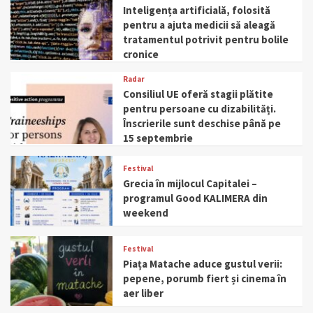
Inteligența artificială, folosită
pentru a ajuta medicii să aleagă
tratamentul potrivit pentru bolile
cronice
Radar
Consiliul UE oferă stagii plătite
pentru persoane cu dizabilități.
Înscrierile sunt deschise până pe
15 septembrie
Festival
Grecia în mijlocul Capitalei –
programul Good KALIMERA din
weekend
Festival
Piața Matache aduce gustul verii:
pepene, porumb fiert și cinema în
aer liber