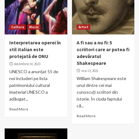
Cultura
Music
Artist
Interpretarea operei în
A fi sau a nu fi: 5
stil italian este
scriitori care ar putea fi
protejată de ONU
adevăratul
Shakespeare
decembrie 14, 2023
mai 13, 2021
UNESCO a anunțat 55 de
noi includeri pe lista
William Shakespeare este
patrimoniului cultural
unul dintre cei mai
imaterial UNESCO a
cunoscuți scriitori din
adăugat...
istorie. În ciuda faptului
că...
Read More
Read More