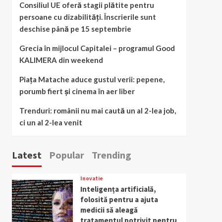
Consiliul UE oferă stagii plătite pentru
persoane cu dizabilități. Înscrierile sunt
deschise până pe 15 septembrie
Grecia în mijlocul Capitalei – programul Good
KALIMERA din weekend
Piața Matache aduce gustul verii: pepene,
porumb fiert și cinema în aer liber
Trenduri: românii nu mai caută un al 2-lea job,
ci un al 2-lea venit
Latest
Popular
Trending
Inovatie
Inteligența artificială,
folosită pentru a ajuta
medicii să aleagă
tratamentul potrivit pentru