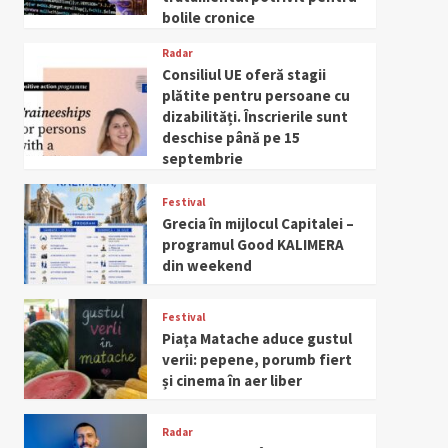
bolile cronice
Radar
Consiliul UE oferă stagii
plătite pentru persoane cu
dizabilități. Înscrierile sunt
deschise până pe 15
septembrie
Festival
Grecia în mijlocul Capitalei –
programul Good KALIMERA
din weekend
Festival
Piața Matache aduce gustul
verii: pepene, porumb fiert
și cinema în aer liber
Radar