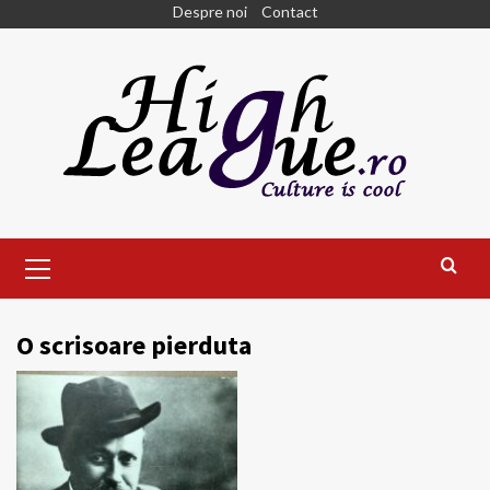
Skip
Despre noi
Contact
to
content
Primary
Menu
O scrisoare pierduta