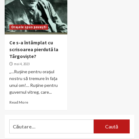
Orașele spun povești
Ce s-a întâmplat cu
scrisoarea pierdută la
Târgoviște?
mai 4, 2023
„…Ruşine pentru oraşul
nostru să tremure în faţa
unui om!… Ruşine pentru
guvernul vitreg, care...
Read More
Caută
după: