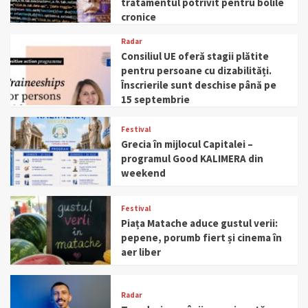
tratamentul potrivit pentru bolile
cronice
Radar
Consiliul UE oferă stagii plătite
pentru persoane cu dizabilități.
Înscrierile sunt deschise până pe
15 septembrie
Festival
Grecia în mijlocul Capitalei –
programul Good KALIMERA din
weekend
Festival
Piața Matache aduce gustul verii:
pepene, porumb fiert și cinema în
aer liber
Radar