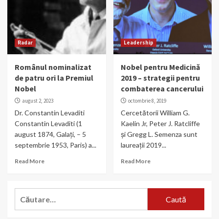
Radar
Leadership
Românul nominalizat
Nobel pentru Medicină
de patru ori la Premiul
2019 – strategii pentru
Nobel
combaterea cancerului
august 2, 2023
octombrie 8, 2019
Dr. Constantin Levaditi
Cercetătorii William G.
Constantin Levaditi (1
Kaelin Jr, Peter J. Ratcliffe
august 1874, Galați, – 5
și Gregg L. Semenza sunt
septembrie 1953, Paris) a...
laureații 2019...
Read More
Read More
Caută
după: