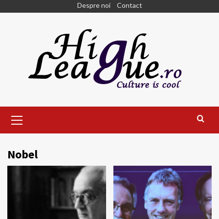
Skip
Despre noi
Contact
to
content
Primary
Menu
Nobel