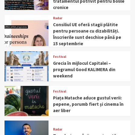
tratamentul potrivit pentru bolile
cronice
Radar
Consiliul UE oferă stagii plătite
pentru persoane cu dizabilități.
Înscrierile sunt deschise până pe
15 septembrie
Festival
Grecia în mijlocul Capitalei –
programul Good KALIMERA din
weekend
Festival
Piața Matache aduce gustul verii:
pepene, porumb fiert și cinema în
aer liber
Radar