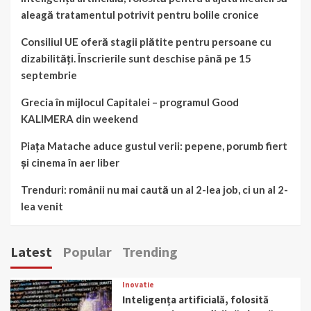
aleagă tratamentul potrivit pentru bolile cronice
Consiliul UE oferă stagii plătite pentru persoane cu
dizabilități. Înscrierile sunt deschise până pe 15
septembrie
Grecia în mijlocul Capitalei – programul Good
KALIMERA din weekend
Piața Matache aduce gustul verii: pepene, porumb fiert
și cinema în aer liber
Trenduri: românii nu mai caută un al 2-lea job, ci un al 2-
lea venit
Latest
Popular
Trending
Inovatie
Inteligența artificială, folosită