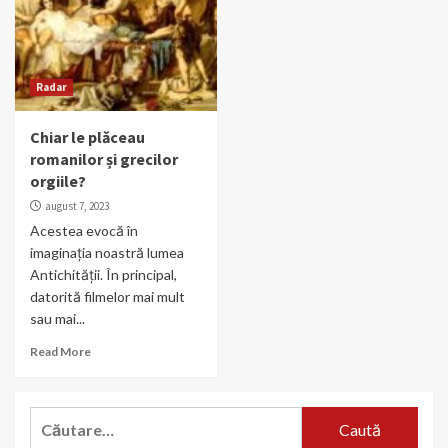
Radar
Chiar le plăceau
romanilor și grecilor
orgiile?
august 7, 2023
Acestea evocă în
imaginația noastră lumea
Antichității. În principal,
datorită filmelor mai mult
sau mai...
Read More
Caută
după: