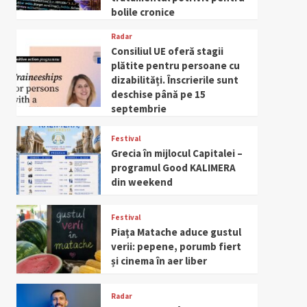
bolile cronice
Radar
Consiliul UE oferă stagii
plătite pentru persoane cu
dizabilități. Înscrierile sunt
deschise până pe 15
septembrie
Festival
Grecia în mijlocul Capitalei –
programul Good KALIMERA
din weekend
Festival
Piața Matache aduce gustul
verii: pepene, porumb fiert
și cinema în aer liber
Radar