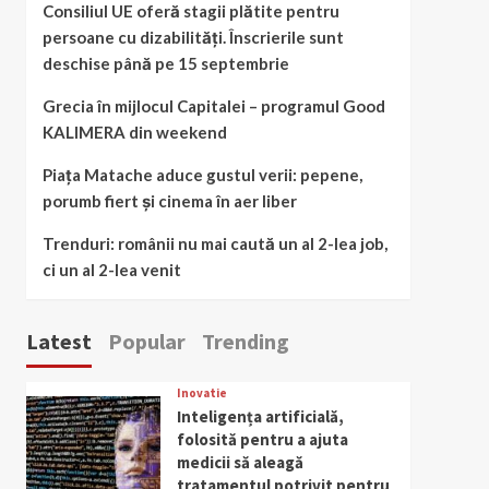
Consiliul UE oferă stagii plătite pentru
persoane cu dizabilități. Înscrierile sunt
deschise până pe 15 septembrie
Grecia în mijlocul Capitalei – programul Good
KALIMERA din weekend
Piața Matache aduce gustul verii: pepene,
porumb fiert și cinema în aer liber
Trenduri: românii nu mai caută un al 2-lea job,
ci un al 2-lea venit
Latest
Popular
Trending
Inovatie
Inteligența artificială,
folosită pentru a ajuta
medicii să aleagă
tratamentul potrivit pentru