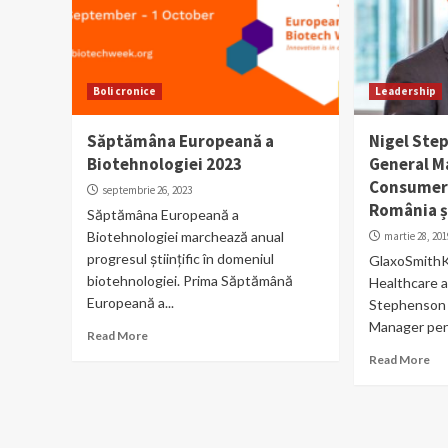
Boli cronice
Leadership
Săptămâna Europeană a
Nigel Ste
Biotehnologiei 2023
General M
Consumer
septembrie 26, 2023
România ș
Săptămâna Europeană a
Biotehnologiei marchează anual
martie 28, 201
progresul științific în domeniul
GlaxoSmith
biotehnologiei. Prima Săptămână
Healthcare a
Europeană a...
Stephenson î
Manager pent
Read More
Read More