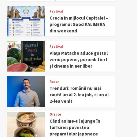
Festival
Grecia în mijlocul Capitalei –
programul Good KALIMERA
din weekend
Festival
Piața Matache aduce gustul
verii: pepene, porumb fiert
și cinema în aer liber
Radar
Trenduri: românii nu mai
caută un al 2-lea job, ci un al
2-lea venit
Oferte
Când anime-ul ajunge în
farfurie: povestea
preparatelor japoneze