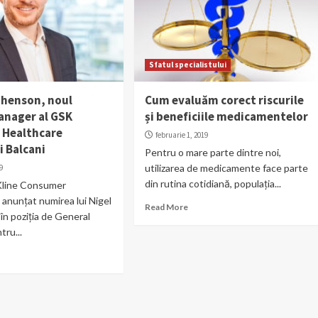
Sfatul specialistului
phenson, noul
Cum evaluăm corect riscurile
anager al GSK
și beneficiile medicamentelor
 Healthcare
februarie 1, 2019
i Balcani
Pentru o mare parte dintre noi,
utilizarea de medicamente face parte
9
din rutina cotidiană, populația...
Kline Consumer
 anunțat numirea lui Nigel
Read More
n poziția de General
ru...