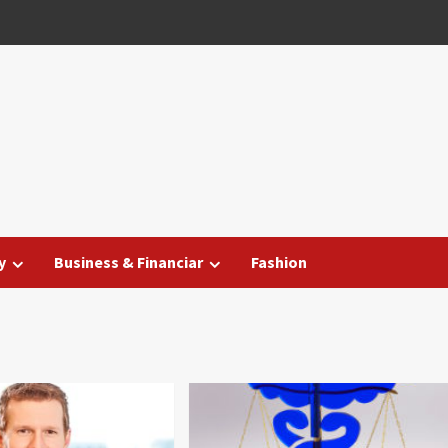
y
Business & Financiar
Fashion