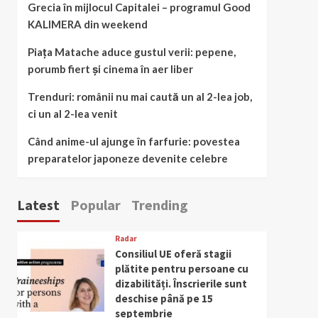
Grecia în mijlocul Capitalei – programul Good
KALIMERA din weekend
Piața Matache aduce gustul verii: pepene,
porumb fiert și cinema în aer liber
Trenduri: românii nu mai caută un al 2-lea job,
ci un al 2-lea venit
Când anime-ul ajunge în farfurie: povestea
preparatelor japoneze devenite celebre
Latest
Popular
Trending
Radar
Consiliul UE oferă stagii
plătite pentru persoane cu
dizabilități. Înscrierile sunt
deschise până pe 15
septembrie