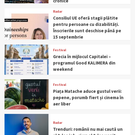
cronice
Radar
Consiliul UE oferă stagii plătite
pentru persoane cu dizabilități.
Înscrierile sunt deschise până pe
15 septembrie
Festival
Grecia în mijlocul Capitalei –
programul Good KALIMERA din
weekend
Festival
Piața Matache aduce gustul verii:
pepene, porumb fiert și cinema în
aer liber
Radar
Trenduri: românii nu mai caută un