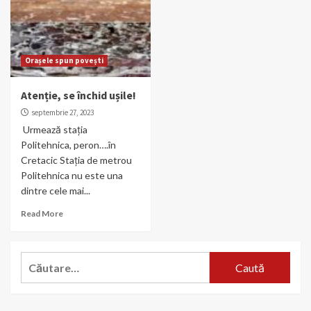
Orașele spun povești
Atenție, se închid ușile!
septembrie 27, 2023
Urmează stația
Politehnica, peron….în
Cretacic Stația de metrou
Politehnica nu este una
dintre cele mai...
Read More
Caută
după: