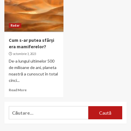
Radar
Cum s-ar putea sfârși
era mamiferelor?
octombrie 3, 2023
De-a lungul ultimelor 500
de milioane de ani, planeta
noastră a cunoscut în total
cinci...
Read More
Caută
după: