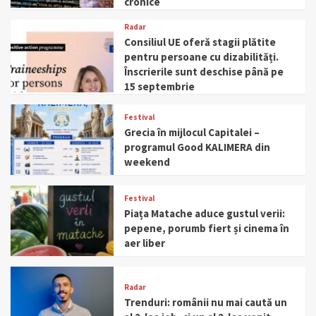
cronice
Radar
Consiliul UE oferă stagii plătite
pentru persoane cu dizabilități.
Înscrierile sunt deschise până pe
15 septembrie
Festival
Grecia în mijlocul Capitalei –
programul Good KALIMERA din
weekend
Festival
Piața Matache aduce gustul verii:
pepene, porumb fiert și cinema în
aer liber
Radar
Trenduri: românii nu mai caută un