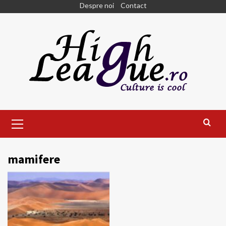
Skip
Despre noi
Contact
to
content
Primary
Menu
mamifere