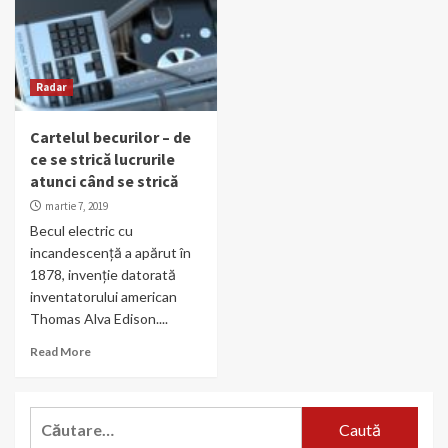
Radar
Cartelul becurilor – de
ce se strică lucrurile
atunci când se strică
martie 7, 2019
Becul electric cu
incandescență a apărut în
1878, invenție datorată
inventatorului american
Thomas Alva Edison....
Read More
Caută
după: