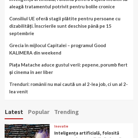
aleagă tratamentul potrivit pentru bolile cronice
Consiliul UE oferă stagii plătite pentru persoane cu
dizabilități. Înscrierile sunt deschise până pe 15
septembrie
Grecia în mijlocul Capitalei – programul Good
KALIMERA din weekend
Piața Matache aduce gustul verii: pepene, porumb fiert
și cinema în aer liber
Trenduri: românii nu mai caută un al 2-lea job, ci un al 2-
lea venit
Latest
Popular
Trending
Inovatie
Inteligența artificială, folosită