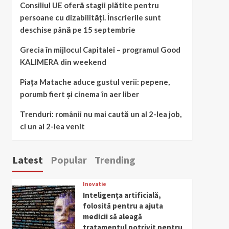
Consiliul UE oferă stagii plătite pentru
persoane cu dizabilități. Înscrierile sunt
deschise până pe 15 septembrie
Grecia în mijlocul Capitalei – programul Good
KALIMERA din weekend
Piața Matache aduce gustul verii: pepene,
porumb fiert și cinema în aer liber
Trenduri: românii nu mai caută un al 2-lea job,
ci un al 2-lea venit
Latest
Popular
Trending
Inovatie
Inteligența artificială,
folosită pentru a ajuta
medicii să aleagă
tratamentul potrivit pentru