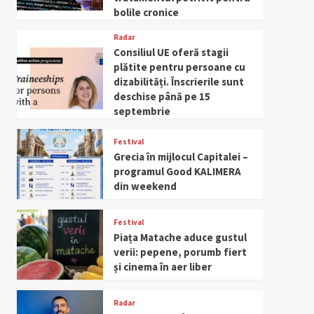
bolile cronice
Radar
Consiliul UE oferă stagii
plătite pentru persoane cu
dizabilități. Înscrierile sunt
deschise până pe 15
septembrie
Festival
Grecia în mijlocul Capitalei –
programul Good KALIMERA
din weekend
Festival
Piața Matache aduce gustul
verii: pepene, porumb fiert
și cinema în aer liber
Radar