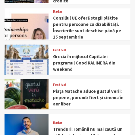
cronice
Radar
Consiliul UE oferă stagii plătite
pentru persoane cu dizabilități.
Înscrierile sunt deschise până pe
15 septembrie
Festival
Grecia în mijlocul Capitalei –
programul Good KALIMERA din
weekend
Festival
Piața Matache aduce gustul verii:
pepene, porumb fiert și cinema în
aer liber
Radar
Trenduri: românii nu mai caută un