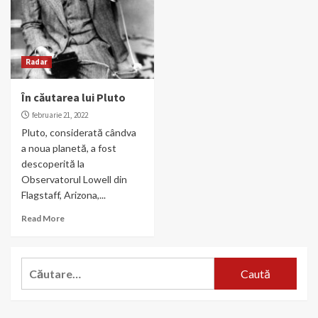
Radar
În căutarea lui Pluto
februarie 21, 2022
Pluto, considerată cândva
a noua planetă, a fost
descoperită la
Observatorul Lowell din
Flagstaff, Arizona,...
Read More
Caută
după: