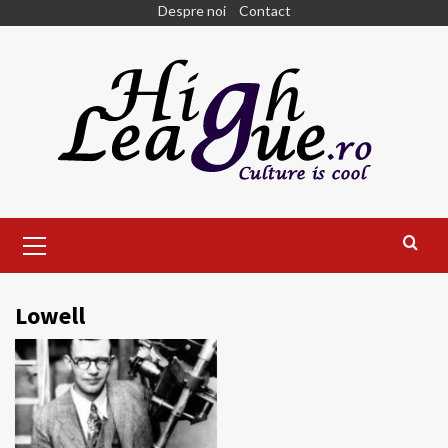
Skip
Despre noi
Contact
to
content
Primary
Menu
Lowell