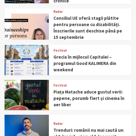
cronice
Radar
Consiliul UE oferă stagii plătite
pentru persoane cu dizabilități.
Înscrierile sunt deschise până pe
15 septembrie
Festival
Grecia în mijlocul Capitalei –
programul Good KALIMERA din
weekend
Festival
Piața Matache aduce gustul verii:
pepene, porumb fiert și cinema în
aer liber
Radar
Trenduri: românii nu mai caută un