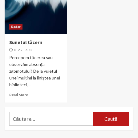
Radar
Sunetul tăcerii
iulie 21, 2023
Percepem tăcerea sau
observăm absența
zgomotului? De la vuietul
unei mulțimi la liniștea unei
biblioteci,...
Read More
Caută
după: