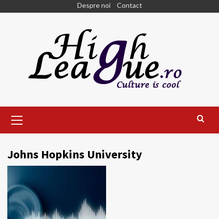
Skip
Despre noi
Contact
to
content
Primary
Menu
Johns Hopkins University