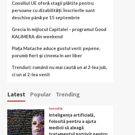
Consiliul UE oferă stagii plătite pentru
persoane cu dizabilități. Înscrierile sunt
deschise până pe 15 septembrie
Grecia în mijlocul Capitalei – programul Good
KALIMERA din weekend
Piața Matache aduce gustul verii: pepene,
porumb fiert și cinema în aer liber
Trenduri: românii nu mai caută un al 2-lea job,
ci un al 2-lea venit
Latest
Popular
Trending
Inovatie
Inteligența artificială,
folosită pentru a ajuta
medicii să aleagă
tratamentul potrivit pentru