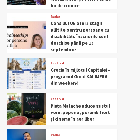
bolile cronice
Radar
Consiliul UE oferă stagii
plătite pentru persoane cu
dizabilități. Înscrierile sunt
deschise până pe 15
septembrie
Festival
Grecia în mijlocul Capitalei –
programul Good KALIMERA
din weekend
Festival
Piața Matache aduce gustul
verii: pepene, porumb fiert
și cinema în aer liber
Radar