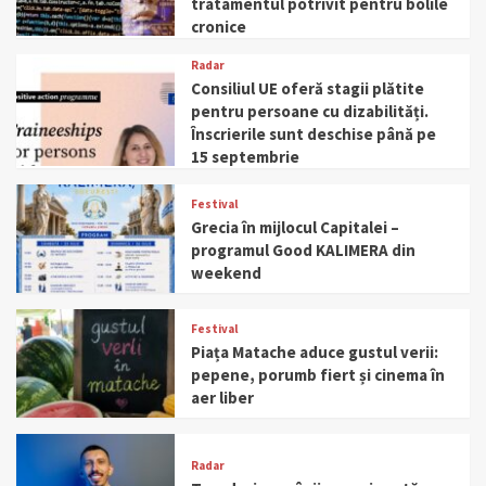
tratamentul potrivit pentru bolile
cronice
Radar
Consiliul UE oferă stagii plătite
pentru persoane cu dizabilități.
Înscrierile sunt deschise până pe
15 septembrie
Festival
Grecia în mijlocul Capitalei –
programul Good KALIMERA din
weekend
Festival
Piața Matache aduce gustul verii:
pepene, porumb fiert și cinema în
aer liber
Radar