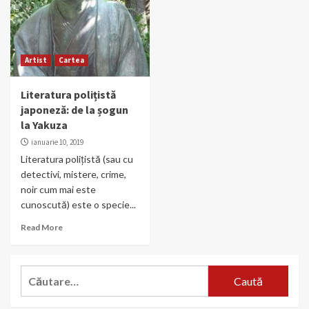
Artist
Cartea
Literatura polițistă
japoneză: de la șogun
la Yakuza
ianuarie 10, 2019
Literatura polițistă (sau cu
detectivi, mistere, crime,
noir cum mai este
cunoscută) este o specie...
Read More
Caută
după: