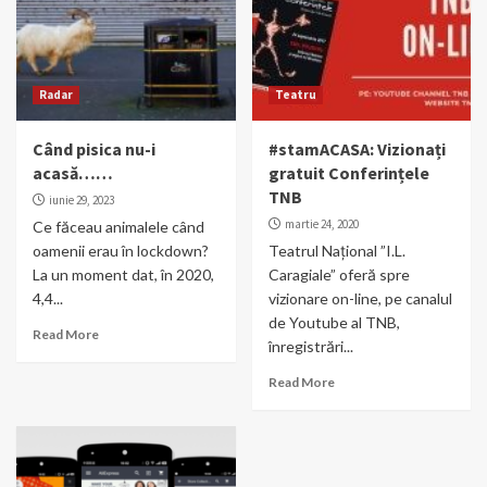
Radar
Teatru
Când pisica nu-i
#stamACASA: Vizionați
acasă……
gratuit Conferințele
TNB
iunie 29, 2023
martie 24, 2020
Ce făceau animalele când
oamenii erau în lockdown?
Teatrul Național ”I.L.
La un moment dat, în 2020,
Caragiale” oferă spre
4,4...
vizionare on-line, pe canalul
de Youtube al TNB,
Read More
înregistrări...
Read More