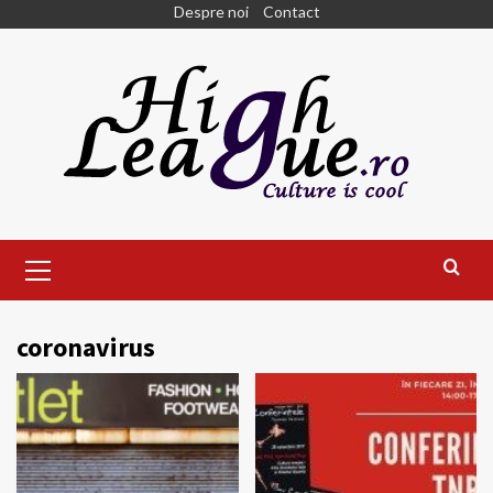
Skip
Despre noi
Contact
to
content
Primary
Menu
coronavirus