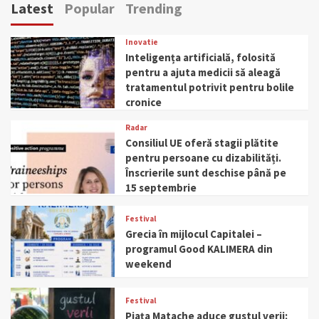
Latest
Popular
Trending
Inovatie
Inteligența artificială, folosită
pentru a ajuta medicii să aleagă
tratamentul potrivit pentru bolile
cronice
Radar
Consiliul UE oferă stagii plătite
pentru persoane cu dizabilități.
Înscrierile sunt deschise până pe
15 septembrie
Festival
Grecia în mijlocul Capitalei –
programul Good KALIMERA din
weekend
Festival
Piața Matache aduce gustul verii: