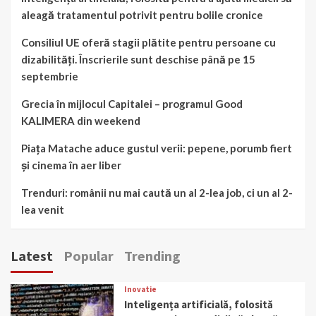
aleagă tratamentul potrivit pentru bolile cronice
Consiliul UE oferă stagii plătite pentru persoane cu
dizabilități. Înscrierile sunt deschise până pe 15
septembrie
Grecia în mijlocul Capitalei – programul Good
KALIMERA din weekend
Piața Matache aduce gustul verii: pepene, porumb fiert
și cinema în aer liber
Trenduri: românii nu mai caută un al 2-lea job, ci un al 2-
lea venit
Latest
Popular
Trending
Inovatie
Inteligența artificială, folosită