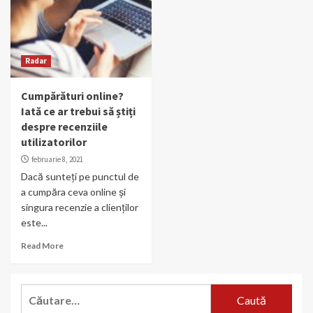
Radar
Cumpărături online?
Iată ce ar trebui să știți
despre recenziile
utilizatorilor
februarie 8, 2021
Dacă sunteți pe punctul de
a cumpăra ceva online și
singura recenzie a clienților
este...
Read More
Caută
după: