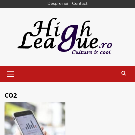
Skip
Despre noi
Contact
to
content
Primary
Menu
CO2