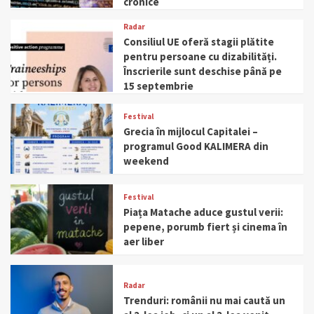
cronice
Radar
Consiliul UE oferă stagii plătite
pentru persoane cu dizabilități.
Înscrierile sunt deschise până pe
15 septembrie
Festival
Grecia în mijlocul Capitalei –
programul Good KALIMERA din
weekend
Festival
Piața Matache aduce gustul verii:
pepene, porumb fiert și cinema în
aer liber
Radar
Trenduri: românii nu mai caută un