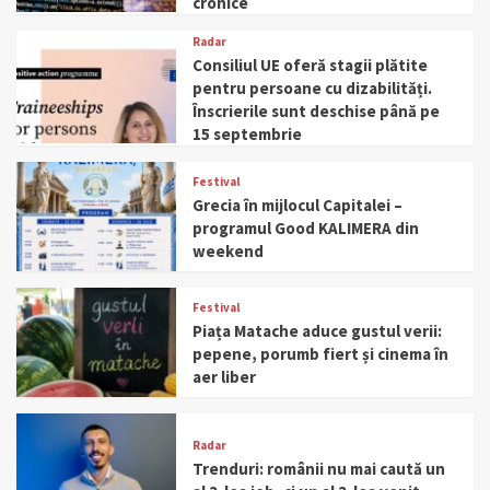
cronice
Radar
Consiliul UE oferă stagii plătite
pentru persoane cu dizabilități.
Înscrierile sunt deschise până pe
15 septembrie
Festival
Grecia în mijlocul Capitalei –
programul Good KALIMERA din
weekend
Festival
Piața Matache aduce gustul verii:
pepene, porumb fiert și cinema în
aer liber
Radar
Trenduri: românii nu mai caută un