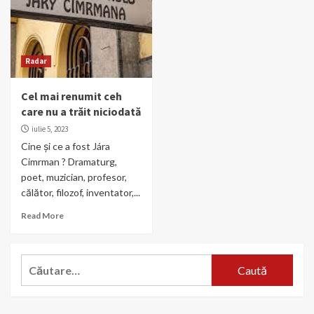
Radar
Cel mai renumit ceh
care nu a trăit niciodată
iulie 5, 2023
Cine și ce a fost Jára
Cimrman ? Dramaturg,
poet, muzician, profesor,
călător, filozof, inventator,...
Read More
Caută
după: