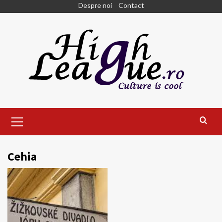
Skip
Despre noi
Contact
to
content
Primary
Menu
Cehia