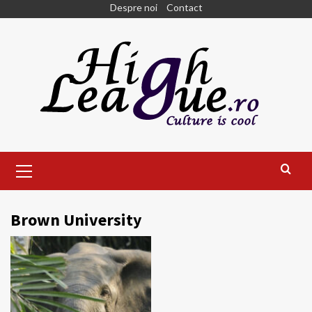
Skip
Despre noi
Contact
to
content
Primary
Menu
Brown University