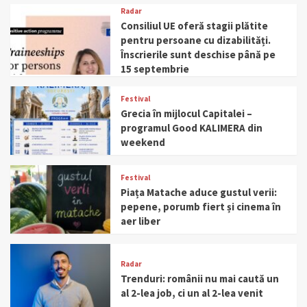
Radar
Consiliul UE oferă stagii plătite
pentru persoane cu dizabilități.
Înscrierile sunt deschise până pe
15 septembrie
Festival
Grecia în mijlocul Capitalei –
programul Good KALIMERA din
weekend
Festival
Piața Matache aduce gustul verii:
pepene, porumb fiert și cinema în
aer liber
Radar
Trenduri: românii nu mai caută un
al 2-lea job, ci un al 2-lea venit