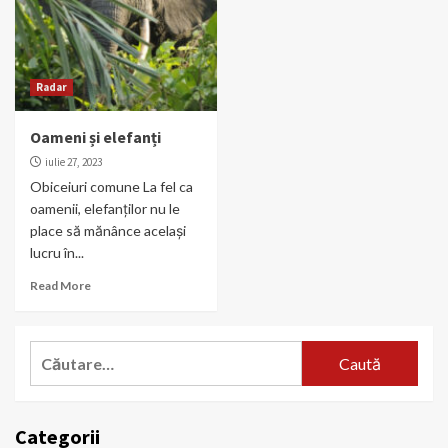
Radar
Oameni și elefanți
iulie 27, 2023
Obiceiuri comune La fel ca
oamenii, elefanților nu le
place să mănânce același
lucru în...
Read More
Caută
după:
Categorii