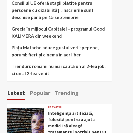
Consiliul UE oferă stagii plătite pentru
persoane cu dizabilități. Înscrierile sunt
deschise până pe 15 septembrie
Grecia în mijlocul Capitalei – programul Good
KALIMERA din weekend
Piața Matache aduce gustul verii: pepene,
porumb fiert și cinema în aer liber
Trenduri: românii nu mai caută un al 2-lea job,
ci un al 2-lea venit
Latest
Popular
Trending
Inovatie
Inteligența artificială,
folosită pentru a ajuta
medicii să aleagă
tratamentul potrivit pentru