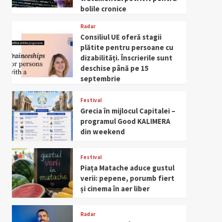
bolile cronice
Radar
Consiliul UE oferă stagii
plătite pentru persoane cu
dizabilități. Înscrierile sunt
deschise până pe 15
septembrie
Festival
Grecia în mijlocul Capitalei –
programul Good KALIMERA
din weekend
Festival
Piața Matache aduce gustul
verii: pepene, porumb fiert
și cinema în aer liber
Radar