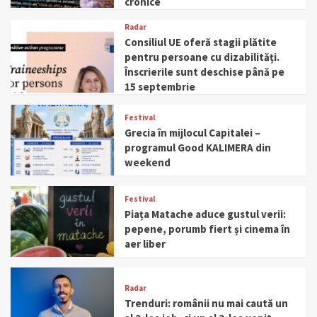
cronice
Radar
Consiliul UE oferă stagii plătite
pentru persoane cu dizabilități.
Înscrierile sunt deschise până pe
15 septembrie
Festival
Grecia în mijlocul Capitalei –
programul Good KALIMERA din
weekend
Festival
Piața Matache aduce gustul verii:
pepene, porumb fiert și cinema în
aer liber
Radar
Trenduri: românii nu mai caută un