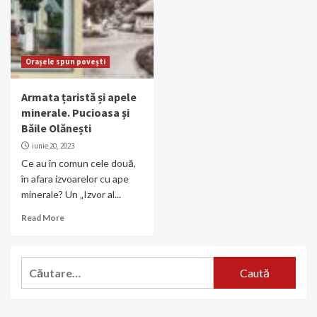
Orașele spun povești
Armata țaristă și apele
minerale. Pucioasa și
Băile Olănești
iunie 20, 2023
Ce au în comun cele două,
în afara izvoarelor cu ape
minerale? Un „Izvor al...
Read More
Caută
după: