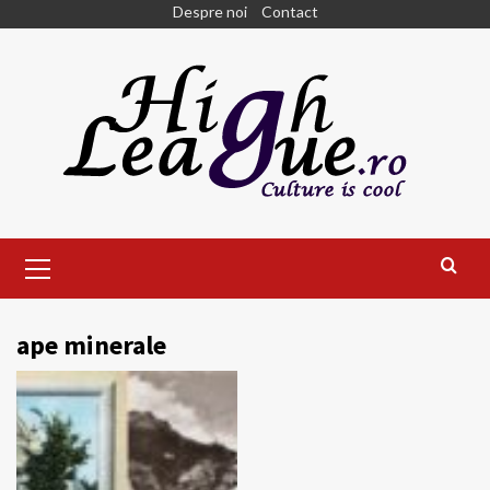
Skip
Despre noi
Contact
to
content
Primary
Menu
ape minerale