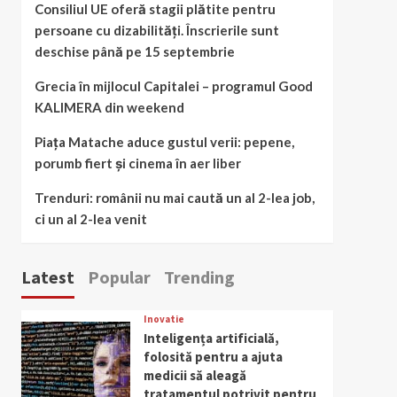
Consiliul UE oferă stagii plătite pentru
persoane cu dizabilități. Înscrierile sunt
deschise până pe 15 septembrie
Grecia în mijlocul Capitalei – programul Good
KALIMERA din weekend
Piața Matache aduce gustul verii: pepene,
porumb fiert și cinema în aer liber
Trenduri: românii nu mai caută un al 2-lea job,
ci un al 2-lea venit
Latest
Popular
Trending
Inovatie
Inteligența artificială,
folosită pentru a ajuta
medicii să aleagă
tratamentul potrivit pentru