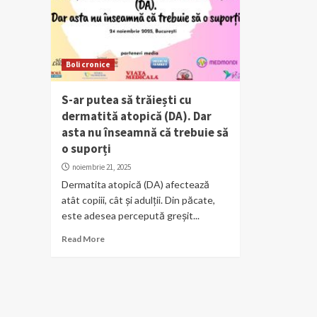
Boli cronice
S-ar putea să trăiești cu
dermatită atopică (DA). Dar
asta nu înseamnă că trebuie să
o suporți
noiembrie 21, 2025
Dermatita atopică (DA) afectează
atât copiii, cât și adulții. Din păcate,
este adesea percepută greșit...
Read More