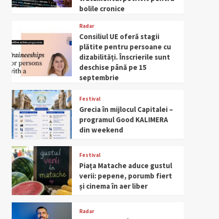
bolile cronice
Radar
Consiliul UE oferă stagii
plătite pentru persoane cu
dizabilități. Înscrierile sunt
deschise până pe 15
septembrie
Festival
Grecia în mijlocul Capitalei –
programul Good KALIMERA
din weekend
Festival
Piața Matache aduce gustul
verii: pepene, porumb fiert
și cinema în aer liber
Radar