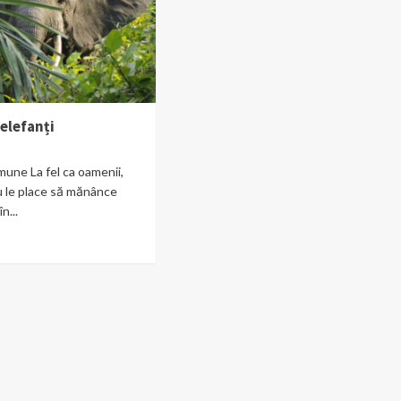
elefanți
mune La fel ca oamenii,
nu le place să mănânce
n...