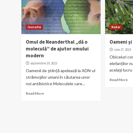
Inovatie
Radar
Omul de Neanderthal „dă o
Oameni și 
moleculă” de ajutor omului
iulie 27, 2023
modern
Obiceiuri co
elefanților 
septembrie 19, 2023
același lucru î
Oamenii de știință apelează la ADN-ul
strămoșilor umani în căutarea unor
Read More
noi antibiotice Moleculele care...
Read More