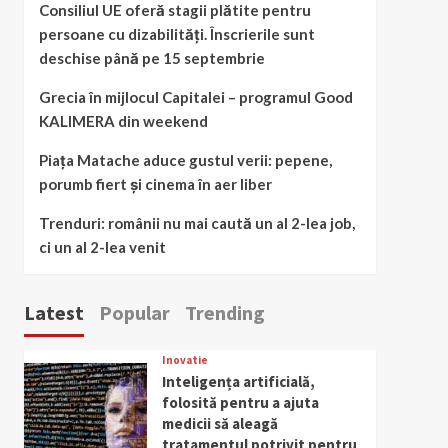
Consiliul UE oferă stagii plătite pentru
persoane cu dizabilități. Înscrierile sunt
deschise până pe 15 septembrie
Grecia în mijlocul Capitalei – programul Good
KALIMERA din weekend
Piața Matache aduce gustul verii: pepene,
porumb fiert și cinema în aer liber
Trenduri: românii nu mai caută un al 2-lea job,
ci un al 2-lea venit
Latest
Popular
Trending
Inovatie
Inteligența artificială,
folosită pentru a ajuta
medicii să aleagă
tratamentul potrivit pentru