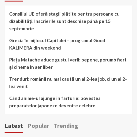
Consiliul UE oferă stagii plătite pentru persoane cu
dizabilități. Înscrierile sunt deschise până pe 15
septembrie
Grecia în mijlocul Capitalei – programul Good
KALIMERA din weekend
Piața Matache aduce gustul verii: pepene, porumb fiert
și cinema în aer liber
Trenduri: românii nu mai caută un al 2-lea job, ci un al 2-
lea venit
Când anime-ul ajunge în farfurie: povestea
preparatelor japoneze devenite celebre
Latest
Popular
Trending