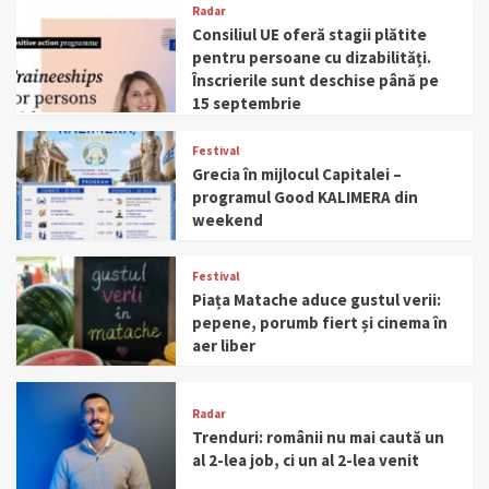
Radar
Consiliul UE oferă stagii plătite
pentru persoane cu dizabilități.
Înscrierile sunt deschise până pe
15 septembrie
Festival
Grecia în mijlocul Capitalei –
programul Good KALIMERA din
weekend
Festival
Piața Matache aduce gustul verii:
pepene, porumb fiert și cinema în
aer liber
Radar
Trenduri: românii nu mai caută un
al 2-lea job, ci un al 2-lea venit