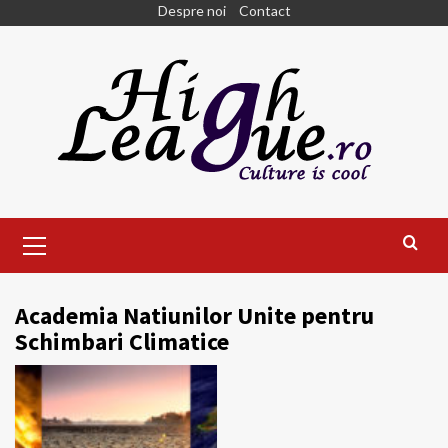
Skip
Despre noi
Contact
to
content
Primary
Menu
Academia Natiunilor Unite pentru
Schimbari Climatice