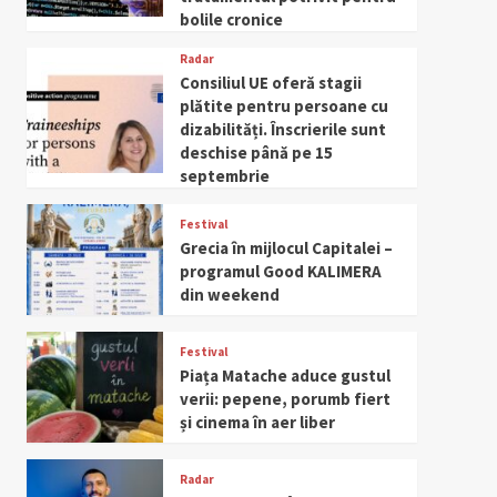
bolile cronice
Radar
Consiliul UE oferă stagii
plătite pentru persoane cu
dizabilități. Înscrierile sunt
deschise până pe 15
septembrie
Festival
Grecia în mijlocul Capitalei –
programul Good KALIMERA
din weekend
Festival
Piața Matache aduce gustul
verii: pepene, porumb fiert
și cinema în aer liber
Radar