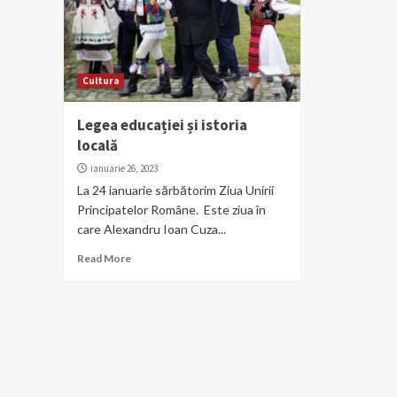
Cultura
Legea educației și istoria
locală
ianuarie 26, 2023
La 24 ianuarie sărbătorim Ziua Unirii
Principatelor Române. Este ziua în
care Alexandru Ioan Cuza...
Read More