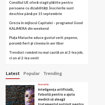
Consiliul UE oferă stagii plătite pentru
persoane cu dizabilități. Înscrierile sunt
deschise până pe 15 septembrie
Grecia în mijlocul Capitalei – programul Good
KALIMERA din weekend
Piața Matache aduce gustul verii: pepene,
porumb fiert și cinema în aer liber
Trenduri: românii nu mai caută un al 2-lea job,
ci un al 2-lea venit
Latest
Popular
Trending
Inovatie
Inteligența artificială,
folosită pentru a ajuta
medicii să aleagă
tratamentul potrivit pentru