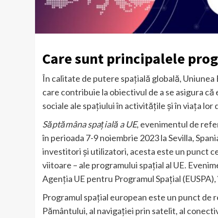
Care sunt principalele pro
În calitate de putere spațială globală, Uniun
care contribuie la obiectivul de a se asigura c
sociale ale spațiului în activitățile și în viața lor d
Săptămâna spațială a UE
, evenimentul de refe
în perioada 7-9 noiembrie 2023 la Sevilla, Spania
investitori și utilizatori, acesta este un punct c
viitoare – ale programului spațial al UE. Even
Agenția UE pentru Programul Spațial (EUSPA), î
Programul spațial european este un punct de re
Pământului, al navigației prin satelit, al conectivi