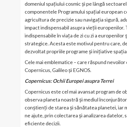
domeniul spațiului cosmic și pe lângă sectoarel
componentele Programului spațial european contr
agricultura de precizie sau navigația sigură, a
impact indispensabil asupra vieții europenilor. T
indispensabile în viața de zi cu zi a europenilor
strategice. Acesta este motivul pentru care, de
dezvoltat propriile programe și inițiative spația
Cele mai emblematice – care răspund nevoilor ce
Copernicus, Galileo și EGNOS.
Copernicus: Ochii Europei asupra Terrei
Copernicus este cel mai avansat program de o
observa planeta noastră și mediul înconjurător.
conștienți de starea și sănătatea planetei, ia
ne ajute, prin colectarea și analizarea datelor
eficiente decizii.