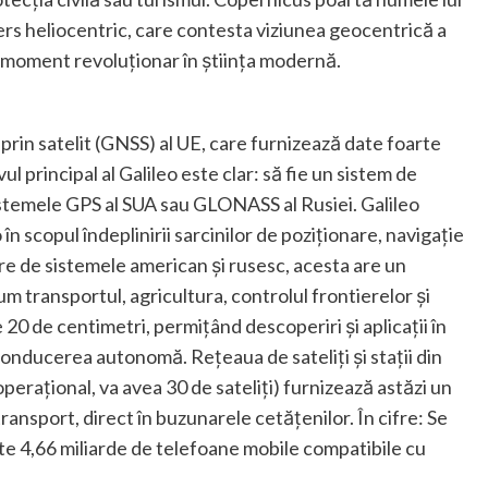
ers heliocentric, care contesta viziunea geocentrică a
n moment revoluționar în știința modernă.
 prin satelit (GNSS) al UE, care furnizează date foarte
ul principal al Galileo este clar: să fie un sistem de
sistemele GPS al SUA sau GLONASS al Rusiei. Galileo
n scopul îndeplinirii sarcinilor de poziționare, navigație
re de sistemele american și rusesc, acesta are un
m transportul, agricultura, controlul frontierelor și
e 20 de centimetri, permițând descoperiri și aplicații în
i conducerea autonomă. Rețeaua de sateliți și stații din
perațional, va avea 30 de sateliți) furnizează astăzi un
transport, direct în buzunarele cetățenilor. În cifre: Se
te 4,66 miliarde de telefoane mobile compatibile cu