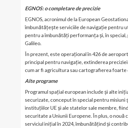
EGNOS: o completare de precizie
EGNOS, acronimul de la European Geostationa
îmbunătățește serviciile de navigație pentru util
pentru a îmbunătăți performanța și, în special, p
Galileo.
În prezent, este operațional în 426 de aeroportur
principal pentru navigație, extinderea preciziei
cum ar fi agricultura sau cartografierea foarte 
Alte programe
Programul spațial european include și alte in
securizate, conceput în special pentru misiuni și
instituțiilor UE și ale statelor sale membre, fiin
securitate a Uniunii Europene. În plus, o nouă co
serviciul inițial în 2024, îmbunătățind și contr