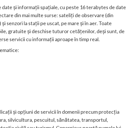
 date și informații spațiale, cu peste 16 terabytes de date
ctare din mai multe surse: sateliți de observare (din
 și senzori la stații pe uscat, pe mare și în aer. Toate
ile, gratuite și deschise tuturor cetățenilor, deși sunt, de
se servicii cu informații aproape în timp real.
tematice:
ații și opțiuni de servicii în domenii precum protecția
a, silvicultura, pescuitul, sănătatea, transportul,
otecția civilă sau turismul. Copernicus poartă numele lui