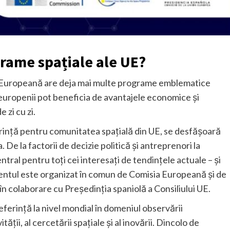
grame spațiale ale UE?
ea Europeană are deja mai multe programe emblematice
ă europenii pot beneficia de avantajele economice și
e zi cu zi.
rință pentru comunitatea spațială din UE, se desfășoară
. De la factorii de decizie politică și antreprenori la
entral pentru toți cei interesați de tendințele actuale – și
imentul este organizat în comun de Comisia Europeană și de
n colaborare cu Președinția spaniolă a Consiliului UE.
ferință la nivel mondial în domeniul observării
tății, al cercetării spațiale și al inovării. Dincolo de