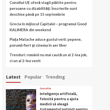
Consiliul UE oferă stagii plătite pentru
persoane cu dizabilități. Înscrierile sunt
deschise până pe 15 septembrie
Grecia în mijlocul Capitalei – programul Good
KALIMERA din weekend
Piața Matache aduce gustul verii: pepene,
porumb fiert și cinema în aer liber
Trenduri: românii nu mai caută un al 2-lea job,
ci un al 2-lea venit
Latest
Popular
Trending
Inovatie
Inteligența artificială,
folosită pentru a ajuta
medicii să aleagă
tratamentul potrivit pentru