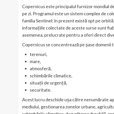
Copernicus este principalul furnizor mondial de
pe zi. Programul este un sistem complex de cole
familia Sentinel; în prezent există opt pe orbită)
informațiile colectate de aceste surse sunt fiab
asemenea, prelucrate pentru a oferi direct diver
Copernicus se concentrează pe șase domenii 
terenuri,
mare,
atmosferă,
schimbările climatice,
situații de urgență,
securitate.
Acest lucru deschide ușa către nenumărate aplic
mediului, gestionarea zonelor urbane, agricultur
schimbările climatice, dezvoltarea durabilă, pr