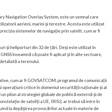
ry Navigation Overlay System, este un semnal care
izatorii aerieni, marini și terestre. Acesta este utilizat
recizia sistemelor de navigație prin satelit, cum ar fi
i și heliporturi din 32 de țări. Deși este utilizat în
 GNSS înseamnă că poate fi aplicat și în alte sectoare,
detaliată a terenului.
ițiative, cum ar fi GOVSATCOM, programul de comunicații
 operațiuni critice în domeniul securității naționale și al
d un pilon al strategiei globale de politică externă și de
nstelație de sateliți a UE, IRIS2, ar trebui să intre în
ibuind la depășirea provocărilor actuale în materie de