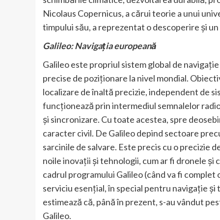
Nicolaus Copernicus, a cărui teorie a unui univ
timpului său, a reprezentat o descoperire și u
Galileo: Navigația europeană
Galileo este propriul sistem global de navigație
precise de poziționare la nivel mondial. Obiectiv
localizare de înaltă precizie, independent de 
funcționează prin intermediul semnalelor radio î
și sincronizare. Cu toate acestea, spre deosebi
caracter civil. De Galileo depind sectoare precu
sarcinile de salvare. Este precis cu o precizie d
noile inovații și tehnologii, cum ar fi dronele ș
cadrul programului Galileo (când va fi complet o
serviciu esențial, în special pentru navigație și 
estimează că, până în prezent, s-au vândut pes
Galileo.