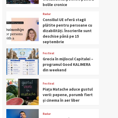
bolile cronice
Radar
Consiliul UE oferă stagii
plătite pentru persoane cu
dizabilități. Înscrierile sunt
deschise până pe 15
septembrie
Festival
Grecia în mijlocul Capitalei –
programul Good KALIMERA
din weekend
Festival
Piața Matache aduce gustul
verii: pepene, porumb fiert
și cinema în aer liber
Radar