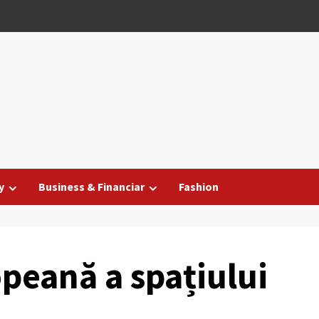
y
Business & Financiar
Fashion
eană a spațiului