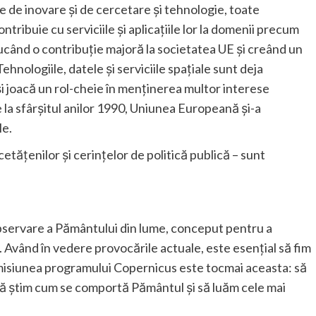
e de inovare și de cercetare și tehnologie, toate
ibuie cu serviciile și aplicațiile lor la domenii precum
ducând o contribuție majoră la societatea UE și creând un
ehnologiile, datele și serviciile spațiale sunt deja
 și joacă un rol-cheie în menținerea multor interese
 la sfârșitul anilor 1990, Uniunea Europeană și-a
le.
tățenilor și cerințelor de politică publică – sunt
bservare a Pământului din lume, conceput pentru a
 Având în vedere provocările actuale, este esențial să fim
r misiunea programului Copernicus este tocmai aceasta: să
, să știm cum se comportă Pământul și să luăm cele mai