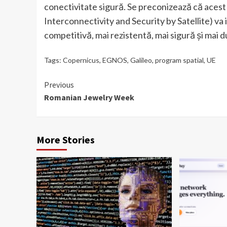
conectivitate sigură. Se preconizează că acest
Interconnectivity and Security by Satellite) va 
competitivă, mai rezistentă, mai sigură și mai d
Tags:
Copernicus
,
EGNOS
,
Galileo
,
program spatial
,
UE
Continue
Previous
Romanian Jewelry Week
Reading
More Stories