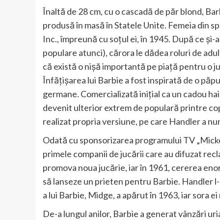
Înaltă de 28 cm, cu o cascadă de păr blond, Bar
produsă în masă în Statele Unite. Femeia din sp
Inc., împreună cu soțul ei, în 1945. După ce și-
populare atunci), cărora le dădea roluri de adu
că există o nișă importantă pe piață pentru o ju
Înfățișarea lui Barbie a fost inspirată de o pă
germane. Comercializată inițial ca un cadou haio
devenit ulterior extrem de populară printre copii.
realizat propria versiune, pe care Handler a num
Odată cu sponsorizarea programului TV „Micke
primele companii de jucării care au difuzat rec
promova noua jucărie, iar în 1961, cererea en
să lanseze un prieten pentru Barbie. Handler l
a lui Barbie, Midge, a apărut în 1963, iar sora e
De-a lungul anilor, Barbie a generat vânzări uri