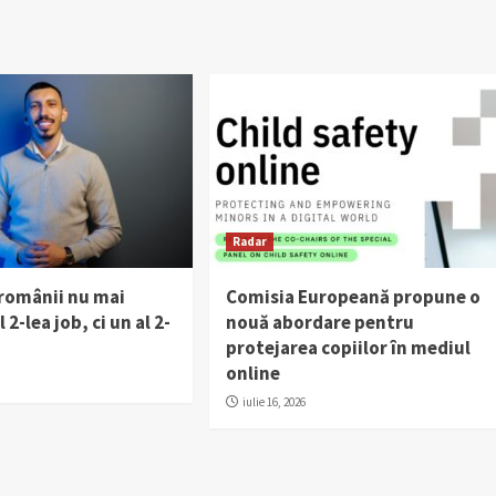
Radar
 românii nu mai
Comisia Europeană propune o
 2-lea job, ci un al 2-
nouă abordare pentru
protejarea copiilor în mediul
online
iulie 16, 2026