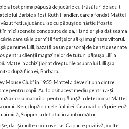
bie a fost prima păpușă de jucărie cu trăsături de adult
atele lui Barbie a fost Ruth Handler, care a fondat Mattel
a văzut fetița jucându-se cu păpuși de hârtie (foarte
lt în mici scenete concepute de ea, Handler și-a dat seama
cărie care să le permită fetițelor să-și imagineze viitorul.
pușă pe nume Lilli, bazată pe un personaj de benzi desenate
s pentru clienții magazinelor de tutun, păpușa Lilli a
 Mattel a achiziționat drepturile asupra lui Lilli și a
it-o după fiica ei, Barbara.
y Mouse Club” în 1955, Mattel a devenit una dintre
lame pentru copii. Au folosit acest mediu pentru a-și
ormă a consumatorilor pentru păpușă a determinat Mattel
-a numit Ken, după numele fiului ei. Cea mai bună prietenă
i mai mică, Skipper, a debutat în anul următor.
așe, dar și multe controverse. Ca parte pozitivă, multe