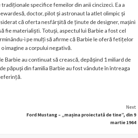
 tradiționale specifice femeilor din anii cincizeci. Ea a
tewardesă, doctor, pilot și astronaut la atlet olimpic și
nsiderat că oferta nesfârșită de ținute de designer, mașini
 să fie materialiști. Totuși, aspectul lui Barbie a fost cel
rminându-i pe mulți să afirme că Barbie le oferă fetițelor
 o imagine a corpului negativă.
 de Barbie au continuat să crească, depășind 1 miliard de
 de păpuși din familia Barbie au fost vândute în întreaga
referință.
Next
Ford Mustang – „mașina proiectată de tine”, din 9
martie 1964