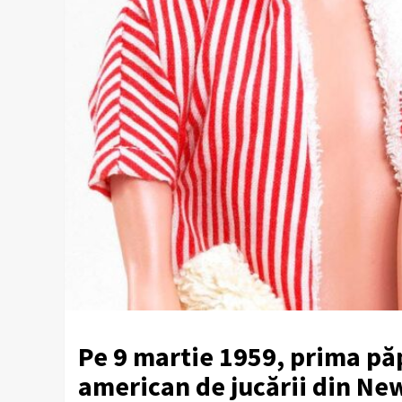
Pe 9 martie 1959, prima pă
american de jucării din Ne