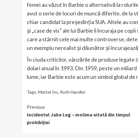
femei au văzut în Barbie o alternativă la rolurile
avut o serie de locuri de muncă diferite, de la s
chiar candidat la președinția SUA. Altele au co
și „case de vis” ale lui Barbie îi încuraja pe copii
care a stârnit cele mai multe controverse, dete
un exemplu nerealist și dăunător și încurajează
În ciuda criticilor, vânzările de produse legate
dolari anual în 1993. Din 1959, peste un miliard
lume, iar Barbie este acum un simbol global de 
Tags:
Mattel Inc
,
Ruth Handler
Continue
Previous
Incidentul Jake Leg – molima uitată din timpul
Reading
prohibiției