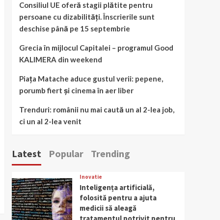
Consiliul UE oferă stagii plătite pentru
persoane cu dizabilități. Înscrierile sunt
deschise până pe 15 septembrie
Grecia în mijlocul Capitalei – programul Good
KALIMERA din weekend
Piața Matache aduce gustul verii: pepene,
porumb fiert și cinema în aer liber
Trenduri: românii nu mai caută un al 2-lea job,
ci un al 2-lea venit
Latest
Popular
Trending
Inovatie
Inteligența artificială,
folosită pentru a ajuta
medicii să aleagă
tratamentul potrivit pentru