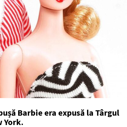
pușă Barbie era expusă la Târgul
w York.