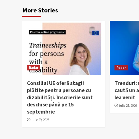
More Stories
Radar
Radar
Consiliul UE oferă stagii
Trenduri:
plătite pentru persoane cu
caută un al
dizabilități. Înscrierile sunt
lea venit
deschise până pe 15
iulie 24, 2026
septembrie
iulie 29, 2026