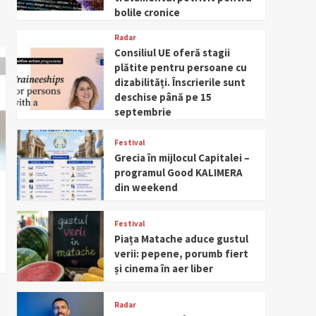
bolile cronice
Radar
Consiliul UE oferă stagii
plătite pentru persoane cu
dizabilități. Înscrierile sunt
deschise până pe 15
septembrie
Festival
Grecia în mijlocul Capitalei –
programul Good KALIMERA
din weekend
Festival
Piața Matache aduce gustul
verii: pepene, porumb fiert
și cinema în aer liber
Radar