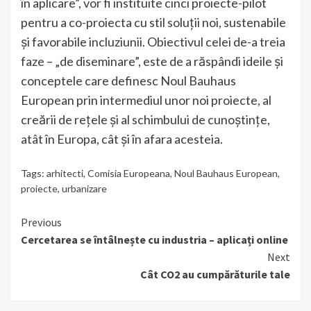
în aplicare”, vor fi instituite cinci proiecte-pilot
pentru a co-proiecta cu stil soluții noi, sustenabile
și favorabile incluziunii. Obiectivul celei de-a treia
faze – „de diseminare”, este de a răspândi ideile și
conceptele care definesc Noul Bauhaus
European prin intermediul unor noi proiecte, al
creării de rețele și al schimbului de cunoștințe,
atât în Europa, cât și în afara acesteia.
Tags:
arhitecti
,
Comisia Europeana
,
Noul Bauhaus European
,
proiecte
,
urbanizare
Continue
Previous
Cercetarea se întâlnește cu industria – aplicați online
Reading
Next
Cât CO2 au cumpărăturile tale