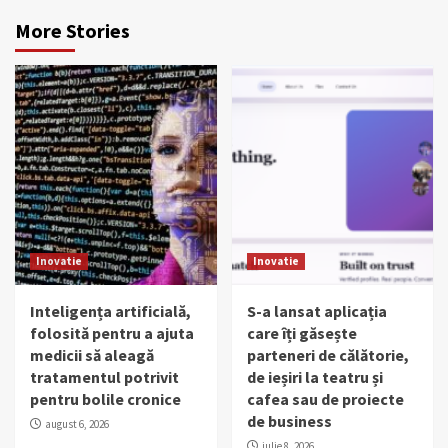
More Stories
Inovatie
Inovatie
Inteligența artificială,
S-a lansat aplicația
folosită pentru a ajuta
care îți găsește
medicii să aleagă
parteneri de călătorie,
tratamentul potrivit
de ieșiri la teatru și
pentru bolile cronice
cafea sau de proiecte
de business
august 6, 2026
iulie 8, 2026