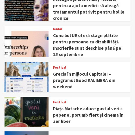
pentru a ajuta medicii să aleagă
tratamentul potrivit pentru bolile
cronice
Radar
Consiliul UE oferă stagii plătite
pentru persoane cu dizabilități.
Înscrierile sunt deschise până pe
15 septembrie
Festival
Grecia în mijlocul Capitalei –
programul Good KALIMERA din
weekend
Festival
Piața Matache aduce gustul verii:
pepene, porumb fiert și cinema în
aer liber