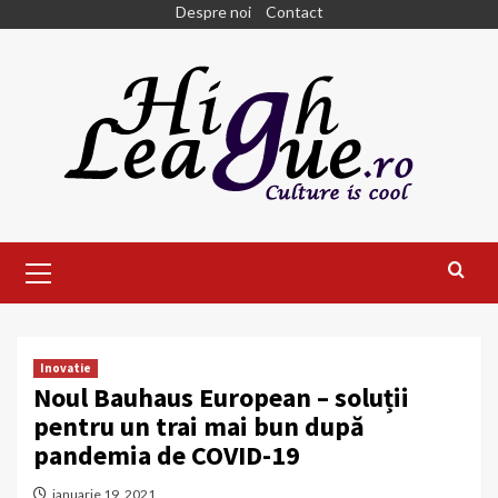
Skip
Despre noi
Contact
to
content
Primary
Menu
Inovatie
Noul Bauhaus European – soluții
pentru un trai mai bun după
pandemia de COVID-19
ianuarie 19, 2021