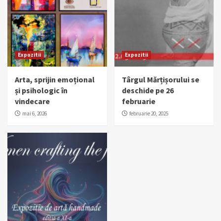
Expozitii
Expozitii
Arta, sprijin emoțional
Târgul Mărțișorului se
și psihologic în
deschide pe 26
vindecare
februarie
mai 6, 2026
februarie 20, 2025