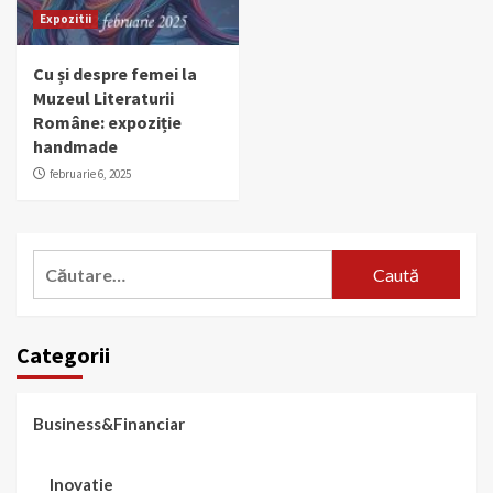
Expozitii
Cu și despre femei la
Muzeul Literaturii
Române: expoziție
handmade
februarie 6, 2025
Caută
după:
Categorii
Business&Financiar
Inovatie