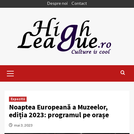
Skip
Despre noi
Contact
to
content
Primary
Menu
Expozitii
Noaptea Europeană a Muzeelor,
ediția 2023: programul pe orașe
mai 3, 2023