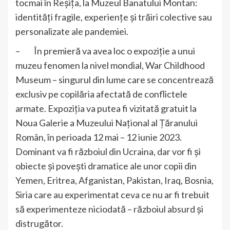
tocmai în Reșița, la Muzeul Banatului Montan:
identități fragile, experiențe și trăiri colective sau
personalizate ale pandemiei.
– În premieră va avea loc o expoziție a unui
muzeu fenomen la nivel mondial, War Childhood
Museum – singurul din lume care se concentrează
exclusiv pe copilăria afectată de conflictele
armate. Expoziția va putea fi vizitată gratuit la
Noua Galerie a Muzeului Național al Țăranului
Român, în perioada 12 mai – 12 iunie 2023.
Dominant va fi războiul din Ucraina, dar vor fi și
obiecte și povești dramatice ale unor copii din
Yemen, Eritrea, Afganistan, Pakistan, Iraq, Bosnia,
Siria care au experimentat ceva ce nu ar fi trebuit
să experimenteze niciodată – războiul absurd și
distrugător.