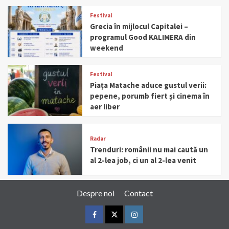
Festival
Grecia în mijlocul Capitalei –
programul Good KALIMERA din
weekend
Festival
Piața Matache aduce gustul verii:
pepene, porumb fiert și cinema în
aer liber
Radar
Trenduri: românii nu mai caută un
al 2-lea job, ci un al 2-lea venit
Despre noi
Contact
Facebook
Twitter
Instagram