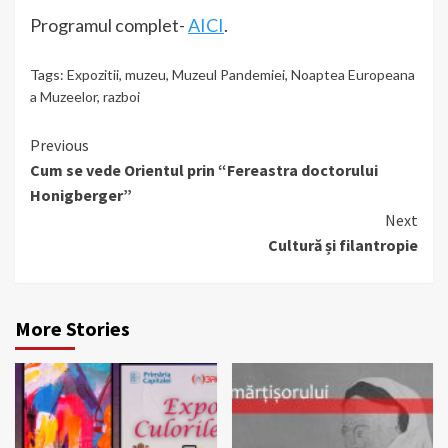
Programul complet-
AICI
.
Tags:
Expozitii
,
muzeu
,
Muzeul Pandemiei
,
Noaptea Europeana
a Muzeelor
,
razboi
Continue
Previous
Cum se vede Orientul prin “Fereastra doctorului
Reading
Honigberger”
Next
Cultură și filantropie
More Stories