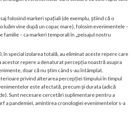
aj folosind markeri spațiali (de exemplu, știind că o
 o luăm vine după un copac mare), folosim evenimentele –
e familie – ca markeri temporali în „peisajul nostru
, în special izolarea totală, au eliminat aceste repere care
ța acestor repere a denaturat percepția noastră asupra
enimente, doar că nu știm când s-au întâmplat.
erioare privind alterarea percepției timpului în timpul
venimentelor este afectată, precum și durata (adică
ede). Sunt necesare cercetări suplimentare pentru a
vârf a pandemiei, amintirea cronologiei evenimentelor s-a