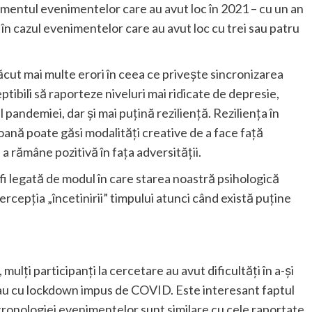
momentul evenimentelor care au avut loc în 2021 – cu un an
și în cazul evenimentelor care au avut loc cu trei sau patru
făcut mai multe erori în ceea ce privește sincronizarea
ibili să raporteze niveluri mai ridicate de depresie,
l pandemiei, dar și mai puțină reziliență. Reziliența în
soană poate găsi modalități creative de a face față
de a rămâne pozitivă în fața adversității.
fi legată de modul în care starea noastră psihologică
ercepția „încetinirii” timpului atunci când există puține
ulți participanți la cercetare au avut dificultăți în a-și
u cu lockdown impus de COVID. Este interesant faptul
cronologiei evenimentelor sunt similare cu cele raportate