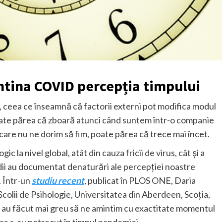
ntina COVID percepția timpului
 ceea ce înseamnă că factorii externi pot modifica modul
oate părea că zboară atunci când suntem într-o companie
n care nu ne dorim să fim, poate părea că trece mai încet.
 la nivel global, atât din cauza fricii de virus, cât și a
tudii au documentat denaturări ale percepției noastre
. Într-un
studiu recent
, publicat în PLOS ONE, Daria
Școlii de Psihologie, Universitatea din Aberdeen, Scoția,
ea au făcut mai greu să ne amintim cu exactitate momentul
re s-au petrecut în timpul pandemiei.