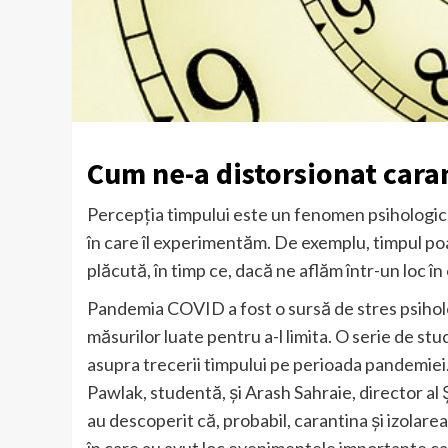
Cum ne-a distorsionat cara
Percepția timpului este un fenomen psihologic,
în care îl experimentăm. De exemplu, timpul p
plăcută, în timp ce, dacă ne aflăm într-un loc î
Pandemia COVID a fost o sursă de stres psihologic
măsurilor luate pentru a-l limita. O serie de s
asupra trecerii timpului pe perioada pandemiei
Pawlak, studentă, și Arash Sahraie, director al 
au descoperit că, probabil, carantina și izolar
în care au avut loc evenimentele importante ca