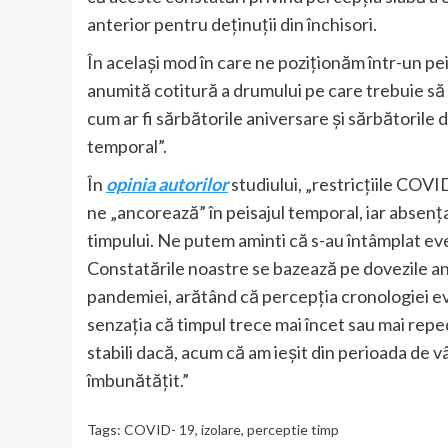
anterior pentru deținuții din închisori.
În același mod în care ne poziționăm într-un peis
anumită cotitură a drumului pe care trebuie să
cum ar fi sărbătorile aniversare și sărbătorile d
temporal”.
În
opinia autorilor
studiului, „restricțiile COVID
ne „ancorează” în peisajul temporal, iar absen
timpului. Ne putem aminti că s-au întâmplat ev
Constatările noastre se bazează pe dovezile ant
pandemiei, arătând că percepția cronologiei e
senzația că timpul trece mai încet sau mai rep
stabili dacă, acum că am ieșit din perioada de 
îmbunătățit.”
Tags:
COVID- 19
,
izolare
,
perceptie timp