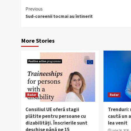
Continue
Previous
Sud-coreenii tocmai au întinerit
Reading
More Stories
Radar
Radar
Consiliul UE oferă stagii
Trenduri:
plătite pentru persoane cu
caută un al
dizabilități. Înscrierile sunt
lea venit
deschise până pe 15
iulie 24, 2026