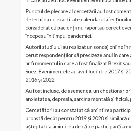
Punctul de plecare al cercetării au fost comentar
determina cu exactitate calendarul afecțiunilor 
considerat că pacienții nu raportau corect e
începeau în timpul pandemiei.
Autorii studiului au realizat un sondaj online î
cerut respondenților să precizeze anul în care
ar fi momentul în care a fost finalizat Brexit s
Suez. Evenimentele au avut loc între 2017 și 2021
2016 și 2022.
Au fost incluse, de asemenea, un chestionar priv
anxietatea, depresia, sarcina mentală și fizică, p
Cercetătorii au constatat că amintirea particip
proastă decât pentru 2019 și 2020 și similară 
așteptat ca amintirea de către participanți a ev