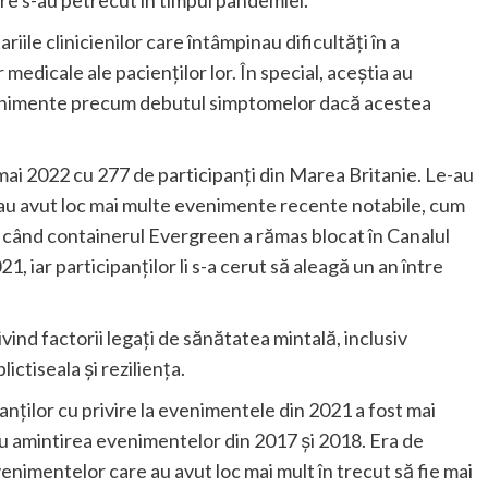
iile clinicienilor care întâmpinau dificultăți în a
medicale ale pacienților lor. În special, aceștia au
venimente precum debutul simptomelor dacă acestea
n mai 2022 cu 277 de participanți din Marea Britanie. Le-au
 au avut loc mai multe evenimente recente notabile, cum
au când containerul Evergreen a rămas blocat în Canalul
, iar participanților li s-a cerut să aleagă un an între
ind factorii legați de sănătatea mintală, inclusiv
lictiseala și reziliența.
anților cu privire la evenimentele din 2021 a fost mai
cu amintirea evenimentelor din 2017 și 2018. Era de
enimentelor care au avut loc mai mult în trecut să fie mai