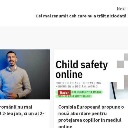
Next
Cel mai renumit ceh care nu a trăit niciodată
Radar
 românii nu mai
Comisia Europeană propune o
 2-lea job, ci un al 2-
nouă abordare pentru
protejarea copiilor în mediul
online