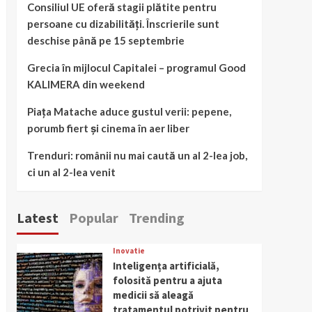
Consiliul UE oferă stagii plătite pentru
persoane cu dizabilități. Înscrierile sunt
deschise până pe 15 septembrie
Grecia în mijlocul Capitalei – programul Good
KALIMERA din weekend
Piața Matache aduce gustul verii: pepene,
porumb fiert și cinema în aer liber
Trenduri: românii nu mai caută un al 2-lea job,
ci un al 2-lea venit
Latest
Popular
Trending
Inovatie
Inteligența artificială,
folosită pentru a ajuta
medicii să aleagă
tratamentul potrivit pentru