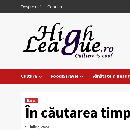
Skip
Despre noi
Contact
to
content
Cultura
Food&Travel
Sănătate & Beaut
Radar
În căutarea timp
iulie 5, 2023