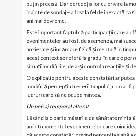
puțin precisă. Dar percepția lor cu privire la 
înainte de sondaj – a fost la fel de inexactă ca 
ani mai devreme.
Este important faptul că participanții care au 
evenimentelor au fost, de asemenea, mai suscept
anxietate și încărcare fizică și mentală în timpu
acest context se referă la gradul în care o per
situațiilor dificile, de a-și controla reacțiile și 
O explicație pentru aceste constatări ar putea 
modifică percepția trecerii timpului, cum ar fi p
lucruri care să ne ocupe mintea.
Un peisaj temporal alterat
Lăsând la o parte măsurile de sănătate mintală, m
aminti momentul evenimentelor care coincidea
că aceste constatări privind percepția slabă a 