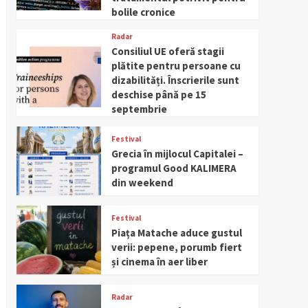
bolile cronice
Radar
Consiliul UE oferă stagii
plătite pentru persoane cu
dizabilități. Înscrierile sunt
deschise până pe 15
septembrie
Festival
Grecia în mijlocul Capitalei –
programul Good KALIMERA
din weekend
Festival
Piața Matache aduce gustul
verii: pepene, porumb fiert
și cinema în aer liber
Radar