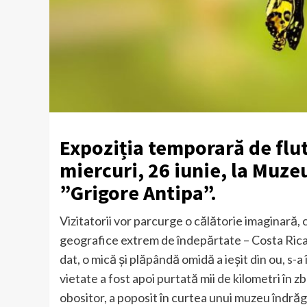
Expoziția temporară de flutu
miercuri, 26 iunie, la Muze
”Grigore Antipa”.
Vizitatorii vor parcurge o călătorie imaginară, 
geografice extrem de îndepărtate – Costa Rica,
dat, o mică și plăpândă omidă a ieșit din ou, s-
vietate a fost apoi purtată mii de kilometri în z
obositor, a poposit în curtea unui muzeu îndrăgi