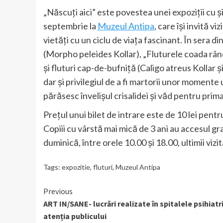
„Născuți aici” este povestea unei expoziții cu și
septembrie la
Muzeul Antipa
, care își invită v
vietăți cu un ciclu de viața fascinant. În sera di
(Morpho peleides Kollar), „Fluturele coada rând
și fluturi cap-de-bufniță (Caligo atreus Kollar și
dar și privilegiul de a fi martorii unor momente
părăsesc învelişul crisalidei şi văd pentru prim
Preţul unui bilet de intrare este de 10 lei pentru
Copiii cu vârstă mai mică de 3 ani au accesul gra
duminică, între orele 10.00 şi 18.00, ultimii vizi
Tags:
expozitie
,
fluturi
,
Muzeul Antipa
Continue
Previous
ART IN/SANE- lucrări realizate în spitalele psihiatri
Reading
atenția publicului