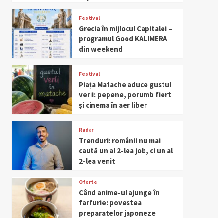
Festival
Grecia în mijlocul Capitalei –
programul Good KALIMERA
din weekend
Festival
Piața Matache aduce gustul
verii: pepene, porumb fiert
și cinema în aer liber
Radar
Trenduri: românii nu mai
caută un al 2-lea job, ci un al
2-lea venit
Oferte
Când anime-ul ajunge în
farfurie: povestea
preparatelor japoneze