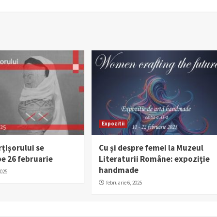
Expozitii
țișorului se
Cu și despre femei la Muzeul
e 26 februarie
Literaturii Române: expoziție
handmade
2025
februarie 6, 2025