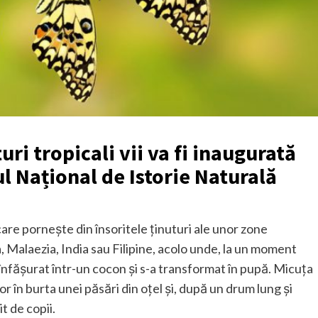
ri tropicali vii va fi inaugurată
ul Național de Istorie Naturală
care pornește din însoritele ținuturi ale unor zone
 Malaezia, India sau Filipine, acolo unde, la un moment
a înfășurat într-un cocon și s-a transformat în pupă. Micuța
bor în burta unei păsări din oțel și, după un drum lung și
t de copii.