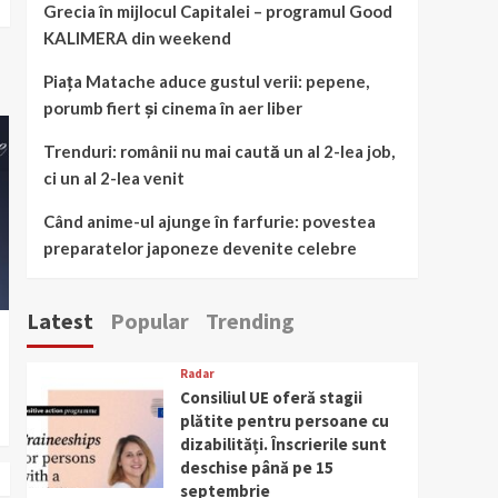
Grecia în mijlocul Capitalei – programul Good
KALIMERA din weekend
Piața Matache aduce gustul verii: pepene,
porumb fiert și cinema în aer liber
Trenduri: românii nu mai caută un al 2-lea job,
ci un al 2-lea venit
Când anime-ul ajunge în farfurie: povestea
preparatelor japoneze devenite celebre
Latest
Popular
Trending
Radar
Consiliul UE oferă stagii
plătite pentru persoane cu
dizabilități. Înscrierile sunt
deschise până pe 15
septembrie