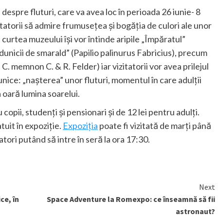
 despre fluturi, care va avea loc în perioada 26 iunie- 8
izitatorii să admire frumusețea și bogăția de culori ale unor
n curtea muzeului își vor întinde aripile „Împăratul”
unicii de smarald” (Papilio palinurus Fabricius), precum
 C. memnon C. & R. Felder) iar vizitatorii vor avea prilejul
 unice: „naşterea” unor fluturi, momentul în care adulţii
a oară lumina soarelui.
 copii, studenți și pensionari şi de 12 lei pentru adulți.
tuit în expoziție.
Expoziţia
poate fi vizitată de marţi până
tatori putând să intre în seră la ora 17:30.
Next
ce, în
Space Adventure la Romexpo: ce înseamnă să fii
astronaut?